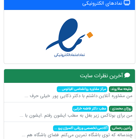
نمادهای الکترونیکی
آخرین نظرات سایت
ملیحه سالاروند:
مرکز مشاوره روانشناسی اقیانوس
...
من مشاوره آنلاین داشتم با دکتر ذکایی پور. خیلی حرف
...
روژان محمدی :
مطب دکتر فاطمه خزایی
من برای بوتاکس زیر بغل به مطب ایشون رفتم .ایشون با
...
رادین رحمانی:
آکادمی تخصصی ورزشی اکسیژن پرو
...
چندساله که توی باشگاه تمرین می‌کنم. فضای باشگاه هم
...