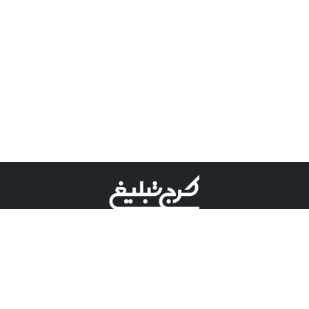
©کرج تبلیغ علامت تجاری ثبت شده در "اداره ثبت برند"
میباشد و هرگونه استفاده از این عنوان با پسوند و پیشوند قابل
پیگیری قضایی میباشد.
دارای نماد اعتبار 1 ستاره از مركز توسعه تجارت الكترونیكی
وزارت صنعت، معدن و تجارت.