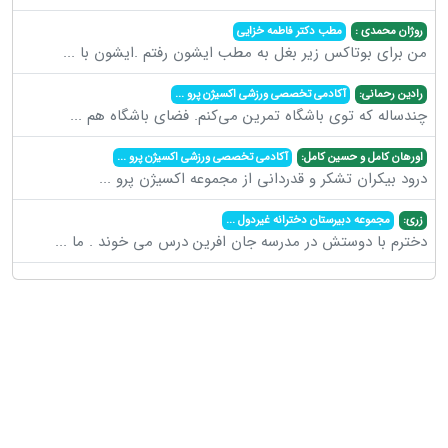
روژان محمدی :
مطب دکتر فاطمه خزایی
من برای بوتاکس زیر بغل به مطب ایشون رفتم .ایشون با
...
رادین رحمانی:
آکادمی تخصصی ورزشی اکسیژن پرو
...
چندساله که توی باشگاه تمرین می‌کنم. فضای باشگاه هم
...
اورهان کامل و حسین کامل:
آکادمی تخصصی ورزشی اکسیژن پرو
...
درود بیکران تشکر و قدردانی از مجموعه اکسیژن پرو
...
زری:
مجموعه دبیرستان دخترانه غیردول
...
دخترم با دوستش در مدرسه جان افرین درس می خوند . ما
...