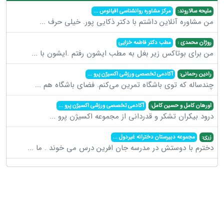
ملیحه سالاروند:
مرکز مشاوره روانشناسی اقیانوس
...
من مشاوره آنلاین داشتم با دکتر ذکایی پور. خیلی حرف
...
روژان محمدی :
مطب دکتر فاطمه خزایی
من برای بوتاکس زیر بغل به مطب ایشون رفتم .ایشون با
...
رادین رحمانی:
آکادمی تخصصی ورزشی اکسیژن پرو
...
چندساله که توی باشگاه تمرین می‌کنم. فضای باشگاه هم
...
اورهان کامل و حسین کامل:
آکادمی تخصصی ورزشی اکسیژن پرو
...
درود بیکران تشکر و قدردانی از مجموعه اکسیژن پرو
...
زری:
مجموعه دبیرستان دخترانه غیردول
...
دخترم با دوستش در مدرسه جان افرین درس می خوند . ما
...