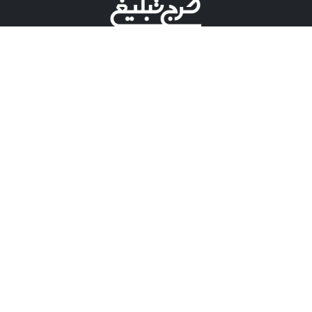
©کرج تبلیغ علامت تجاری ثبت شده در "اداره ثبت برند"
میباشد و هرگونه استفاده از این عنوان با پسوند و پیشوند قابل
پیگیری قضایی میباشد.
دارای نماد اعتبار 1 ستاره از مركز توسعه تجارت الكترونیكی
وزارت صنعت، معدن و تجارت.
مسئولیت آگهی های درج شده در این سایت بر عهده آگهی
دهنده می باشد.
تعرفه تبلیغات
پنل کاربری
تماس با کرج تبلیغ
مشاوره فروش در بله