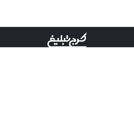
©کرج تبلیغ علامت تجاری ثبت شده در "اداره ثبت برند"
میباشد و هرگونه استفاده از این عنوان با پسوند و پیشوند قابل
پیگیری قضایی میباشد.
دارای نماد اعتبار 1 ستاره از مركز توسعه تجارت الكترونیكی
وزارت صنعت، معدن و تجارت.
مسئولیت آگهی های درج شده در این سایت بر عهده آگهی
دهنده می باشد.
تعرفه تبلیغات