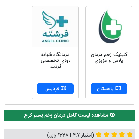
کلینیک زخم درمان
درمانگاه شبانه
پلاس و عزیزی
روزی تخصصی
فرشته
باغستان
فردیس
مشاهده لیست کامل درمان زخم بستر کرج
(امتیاز 4.7 | 1338 رای)