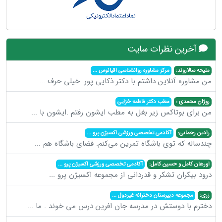
آخرین نظرات سایت
ملیحه سالاروند:
مرکز مشاوره روانشناسی اقیانوس
...
من مشاوره آنلاین داشتم با دکتر ذکایی پور. خیلی حرف
...
روژان محمدی :
مطب دکتر فاطمه خزایی
من برای بوتاکس زیر بغل به مطب ایشون رفتم .ایشون با
...
رادین رحمانی:
آکادمی تخصصی ورزشی اکسیژن پرو
...
چندساله که توی باشگاه تمرین می‌کنم. فضای باشگاه هم
...
اورهان کامل و حسین کامل:
آکادمی تخصصی ورزشی اکسیژن پرو
...
درود بیکران تشکر و قدردانی از مجموعه اکسیژن پرو
...
زری:
مجموعه دبیرستان دخترانه غیردول
...
دخترم با دوستش در مدرسه جان افرین درس می خوند . ما
...