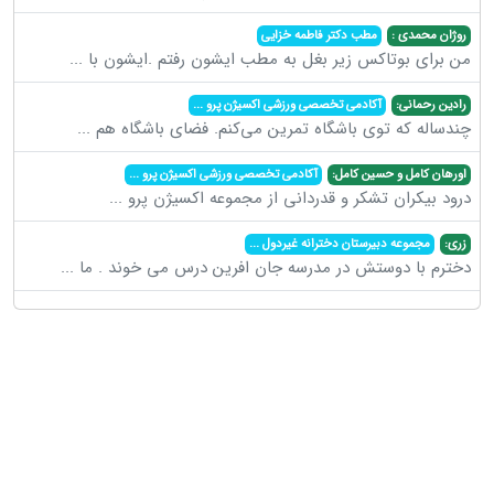
روژان محمدی :
مطب دکتر فاطمه خزایی
من برای بوتاکس زیر بغل به مطب ایشون رفتم .ایشون با
...
رادین رحمانی:
آکادمی تخصصی ورزشی اکسیژن پرو
...
چندساله که توی باشگاه تمرین می‌کنم. فضای باشگاه هم
...
اورهان کامل و حسین کامل:
آکادمی تخصصی ورزشی اکسیژن پرو
...
درود بیکران تشکر و قدردانی از مجموعه اکسیژن پرو
...
زری:
مجموعه دبیرستان دخترانه غیردول
...
دخترم با دوستش در مدرسه جان افرین درس می خوند . ما
...