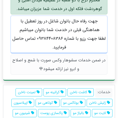
محترم کرج با دو شعبه در عظیمیه میدان اسبی و
گوهردشت فلکه اول در خدمت شما عزیزان میباشد.
جهت رفاه حال بانوان شاغل در روز تعطیل با
هماهنگی قبلی در خدمت شما بانوان میباشیم.
لطفا جهت رزرو با شماره 09384408386 تماس حاصل
فرمایید.
در ضمن خدمات سشوهار وکس صورت با شمع و اصلاح
و ابرو نیز ارائه میشود🌹
خدمات:
کاشت ناخن
کراتینه مو
لمینت ناخن
ژلیش ناخن
بوتاکس مو
کوتاهی مو
اپیلاسیون
لایت مو
بالیاژ مو
پاکسازی پوست
شینیون مو