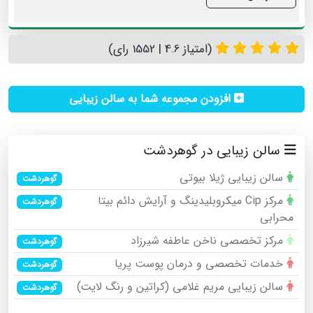
(امتیاز 4.6 | 1552 رای)
افزودن مجموعه شما به سالن زیبایی
سالن زیبایی در گوهردشت
سالن زیبایی ژیلا بیوتی
گوهردشت
مرکز Cip میکروبلیدینگ و آرایش دائم بیتا
گوهردشت
محرابی
مرکز تخصصی ناخن عاطفه شیرزاد
گوهردشت
خدمات تخصصی و درمان پوست پریا
گوهردشت
سالن زیبایی مریم غلامی (کراتین و رنگ لایت)
گوهردشت