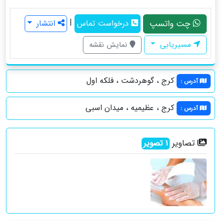
|
چت واتسپ
درخواست تماس
انتشار
مسیریابی
نمایش نقشه
کرج ، گوهردشت ، فلکه اول
آدرس
:
کرج ، عظیمیه ، میدان اسبی
آدرس
:
تصاویر
1
تصویر