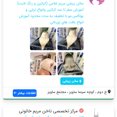
سالن زیبایی مریم غلامی (کراتین و رنگ لایت)
آموزش صفر تا صد كراتين وانواع تراپي و
بوتاكس مو با تخفيف به مدت محدود آموزش
انواع بافت هاي ژورنالي
سالن زیبایی
خ دوم ، كوچه سينما ساويز ، مجتمع ساويز
اطلاعات بیشتر
مرکز تخصصی ناخن مریم خاتونی