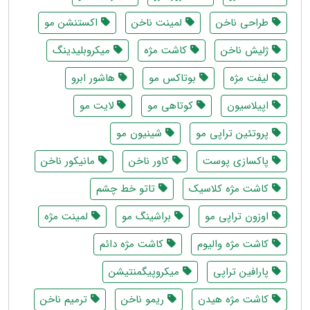
طراحی ناخن
لمینت ناخن
اکستنشن مو
ژلیش ناخن
کاشت مژه
میکروبلیدینگ
لیفت مژه
بوتاکس مو
هاشور ابرو
اپیلاسیون
کوتاهی مو
لایت مو
پروتئین تراپی مو
شینیون مو
پاکسازی پوست
کاور ناخن
مانیکور ناخن
کاشت مژه کلاسیک
تاتو خط چشم
اوزون تراپی مو
براشینگ مو
لمینت مژه
کاشت مژه والیوم
کاشت مژه دائم
پارافین تراپی
میکروپیگمنتیشن
کاشت مژه هیدن
ریمو ناخن
ترمیم ناخن