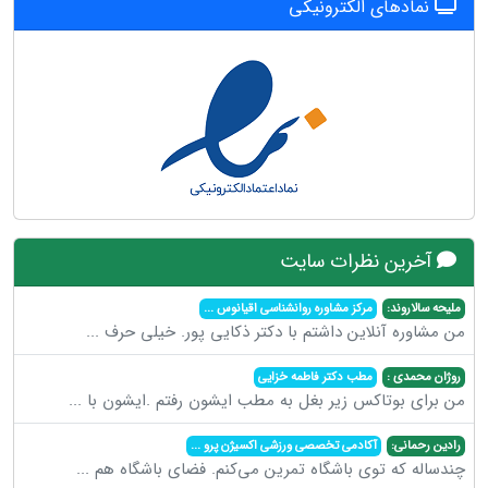
نمادهای الکترونیکی
آخرین نظرات سایت
ملیحه سالاروند:
مرکز مشاوره روانشناسی اقیانوس
...
من مشاوره آنلاین داشتم با دکتر ذکایی پور. خیلی حرف
...
روژان محمدی :
مطب دکتر فاطمه خزایی
من برای بوتاکس زیر بغل به مطب ایشون رفتم .ایشون با
...
رادین رحمانی:
آکادمی تخصصی ورزشی اکسیژن پرو
...
چندساله که توی باشگاه تمرین می‌کنم. فضای باشگاه هم
...