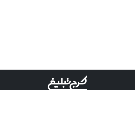
©کرج تبلیغ علامت تجاری ثبت شده در "اداره ثبت برند"
میباشد و هرگونه استفاده از این عنوان با پسوند و پیشوند قابل
پیگیری قضایی میباشد.
دارای نماد اعتبار 1 ستاره از مركز توسعه تجارت الكترونیكی
وزارت صنعت، معدن و تجارت.