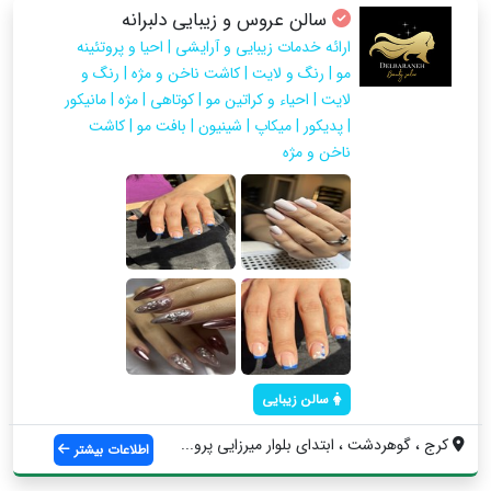
سالن عروس و زیبایی دلبرانه
ارائه خدمات زیبایی و آرایشی | احیا و پروتئینه
مو | رنگ و لایت | کاشت ناخن و مژه | رنگ و
لایت | احیاء و کراتین مو | کوتاهی | مژه | مانیکور
| پدیکور | میکاپ | شینیون | بافت مو | کاشت
ناخن و مژه
سالن زیبایی
کرج ، گوهردشت ، ابتدای بلوار میرزایی پرو...
اطلاعات بیشتر