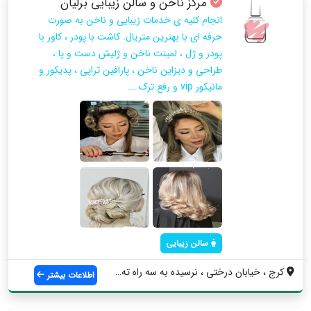
مرکز ناخن و سالن زیبایی برلیان
انجام کلیه ی خدمات زیبایی و ناخن به صورت
حرفه ای با بهترین متریال. کاشت با پودر ، کاور با
پودر و ژل ، لمینت ناخن و ژلیش دست و پا ،
طراحی و دیزاین ناخن ، پارافین تراپی ، پدیکور و
مانیکور vip و رفع ترک ...
سالن زیبایی
کرج ، خیابان درختی ، نرسیده به سه راه ته...
اطلاعات بیشتر