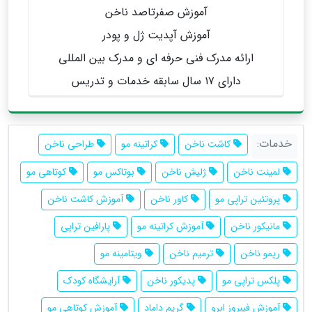
آموزش صفرتاصد ناخن
آموزش آپدیت ژل و پودر
ارائه مدرک فنی حرفه ای و مدرک بین المللی
دارای ۱۷ سال سابقه خدمات و تدریس
خدمات:
کاشت ناخن
کراتینه مو
طراحی ناخن
لمینت ناخن
ژلیش ناخن
بوتاکس مو
کوتاهی مو
پروتئین تراپی مو
کاور ناخن
آموزش کاشت ناخن
مانیکور ناخن
آموزش کراتینه مو
پارافین تراپی
ریمو ناخن
ترمیم ناخن
ویتامینه مو
پلکس تراپی مو
پدیکور ناخن
آرایشگاه کودک
آموزش فیبروز ابرو
گریم داماد
آموزش کوتاهی مو