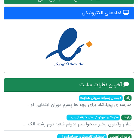
نمادهای الکترونیکی
آخرین نظرات سایت
راد:
دبستان پسرانه سروش هدایت
مدرسه ی پویا،شاد برای بچه ها.پسرم دوران ابتدایی او
...
پارسا:
هنرستان غیردولتی فنی حرفه ای پ
...
سلام وقتتون بخیر میخواستم بدونم شعبه دوم رشته الک
...
مریم ابراهیمی:
آموزشگاه کامپیوتر و حسابداری ا
...