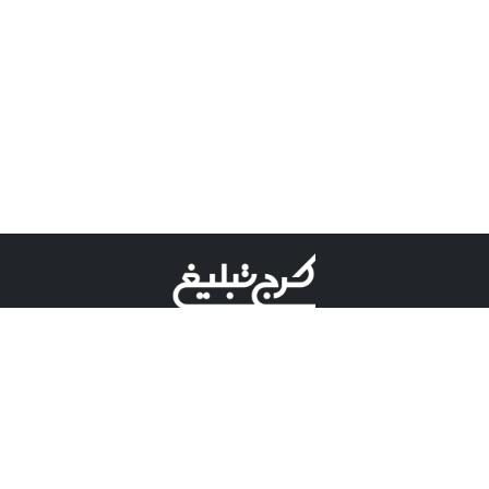
©کرج تبلیغ علامت تجاری ثبت شده در "اداره ثبت برند"
میباشد و هرگونه استفاده از این عنوان با پسوند و پیشوند قابل
پیگیری قضایی میباشد.
دارای نماد اعتبار 1 ستاره از مركز توسعه تجارت الكترونیكی
وزارت صنعت، معدن و تجارت.
مسئولیت آگهی های درج شده در این سایت بر عهده آگهی