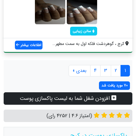
سالن زیبایی
کرج ، گوهردشت فلکه اول به سمت مطهری، نرس...
اطلاعات بیشتر
1
2
3
4
بعدی »
70 مورد یافت شد
افزودن شغل شما به لیست پاکسازی پوست
(امتیاز 4.6 | 4252 رای)
پاکسازی پوست در کرج