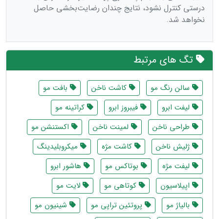
درستی کنترل نشود، نتایج چندان رضایت‌بخشی حاصل
نخواهد شد.
تگ های مرتبط
سالن رنگ مو
کاشت ناخن
بافت مو
لیفت ابرو
فیبروز ابرو
کراتینه مو
طراحی ناخن
لمینت ناخن
اکستنشن مو
ژلیش ناخن
کاشت مژه
میکروبلیدینگ
لیفت مژه
بوتاکس مو
هاشور ابرو
اپیلاسیون
کوتاهی مو
لایت مو
بالیاژ مو
پروتئین تراپی مو
شینیون مو