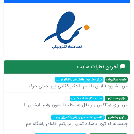
آخرین نظرات سایت
ملیحه سالاروند:
مرکز مشاوره روانشناسی اقیانوس
...
من مشاوره آنلاین داشتم با دکتر ذکایی پور. خیلی حرف
...
روژان محمدی :
مطب دکتر فاطمه خزایی
من برای بوتاکس زیر بغل به مطب ایشون رفتم .ایشون با
...
رادین رحمانی:
آکادمی تخصصی ورزشی اکسیژن پرو
...
چندساله که توی باشگاه تمرین می‌کنم. فضای باشگاه هم
...