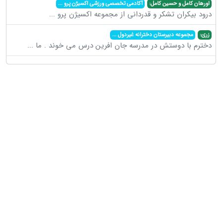
اورهان کامل و حسین کامل:
آکادمی تخصصی ورزشی اکسیژن پرو
...
درود بیکران تشکر و قدردانی از مجموعه اکسیژن پرو
...
زری:
مجموعه دبیرستان دخترانه غیردول
...
دخترم با دوستش در مدرسه جان افرین درس می خوند . ما
...