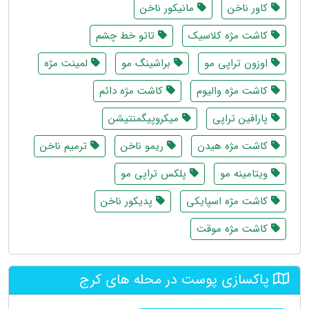
کاور ناخن
مانیکور ناخن
کاشت مژه کلاسیک
تاتو خط چشم
اوزون تراپی مو
براشینگ مو
لمینت مژه
کاشت مژه والیوم
کاشت مژه دائم
پارافین تراپی
میکروپیگمنتیشن
کاشت مژه هیدن
ریمو ناخن
ترمیم ناخن
ویتامینه مو
پلکس تراپی مو
کاشت مژه اسپایکی
پدیکور ناخن
کاشت مژه موقت
پاکسازی پوست در محله های کرج