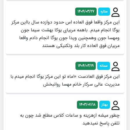
ستاره
1404/03/27
این مرکز واقعا فوق العاده اس حدود دوازده سال بااین مرکز
یوگا انجام میدم. باهمه مربیای یوکا بهشت سیما جون
ومهسا جون وهمچنین ویدا جون یوگا انجام دادم واقعا
مربیان فوق العاده کار بلد وتکنیکی هستند
سمانه
1404/03/19
این مرکز فوق العادست 10ماه تو این مرکز یوگا انجام میدم.با
مدیریت عالی سرکار خانم مهسا روانبخش
بهناز
1403/07/18
چطور میشه ازهزینه و ساعات کلاس مطلع شد چون به
تلفن پاسخ نمیدهید