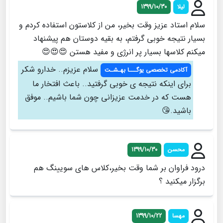
لیلا
1399/10/30
سلام استاد عزیز وقت بخیر، من از کلاستون استفاده کردم و
بسیار نتیجه خوبی گرفتم، به بقیه دوستان هم پیشنهاد
میکنم کلاسها بسیار پر انرژی و مفید هستن 😍😍😍
سلام عزیزم.. خدارو شکر
آکادمی تخصصی یوگـــا بهـشـت
برای اینکه نتیجه ی خوبی گرفتید.. باعث افتخار ما
هست که در خدمت عزیزانی چون شما باشیم.. موفق
باشید.😘
محسن
1399/10/30
درود فراوان بر شما وقت بخیر،کلاس های سویینگ هم
برگزار میکنید ؟
مهسا
1399/10/22