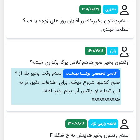
مطهری
1401/05/29
سلام،وقتتون بخیر،کلاس آقایان روز های زوجه یا فرد؟
سطحه مبتدی
زارع
1400/09/19
وقتتون بخیر صبح‌هاهم کلاس یوگا برگزاری میشه؟
سلام وقت بخیر بله از ۹
آکادمی تخصصی یوگـــا بهـشـت
صبح کلاسها شروع میشه. برای اطلاعات دقیق تر به
این شماره تو واتس آپ پیام بدید لطفا.
xxxxxxxxxx۵
فاطمه زارعی نژاد
1400/08/16
سلام وقتتون بخیر هزینش به چ شکله؟!