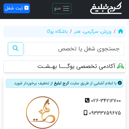
منو
ثبت شغل
ورزش، سرگرمی، هنر
باشگاه یوگا
آکادمی تخصصی یوگـــا بهـشـت
با اعلام آشنایی از طریق سایت
کرج تبلیغ
از تخفیف برخوردار شوید.
026-34212700
09333759675