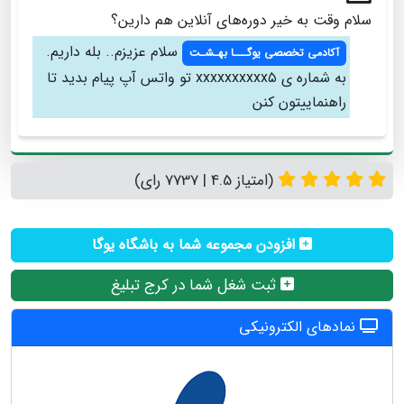
سلام وقت به خیر دوره‌های آنلاین هم دارین؟
سلام عزیزم.. بله داریم.
آکادمی تخصصی یوگـــا بهـشـت
به شماره ی xxxxxxxxxx۵ تو واتس آپ پیام بدید تا
راهنماییتون کنن
(امتیاز 4.5 | 7737 رای)
افزودن مجموعه شما به باشگاه یوگا
ثبت شغل شما در کرج تبلیغ
نمادهای الکترونیکی