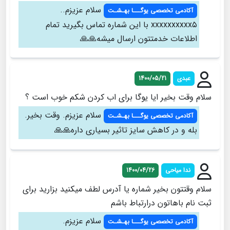
سلام عزیزم..
آکادمی تخصصی یوگـــا بهـشـت
xxxxxxxxxx۵ با این شماره تماس بگیرید تمام
اطلاعات خدمتتون ارسال میشه🙏🙏
عبدی
1400/05/21
سلام وقت بخیر ایا یوگا برای اب کردن شکم خوب است ؟
سلام عزیزم. وقت بخیر.
آکادمی تخصصی یوگـــا بهـشـت
بله و در کاهش سایز تاثیر بسیاری داره🙏🙏
ندا میاحی
1400/04/26
سلام وقتتون بخیر شماره یا آدرس لطف میکنید بزارید برای
ثبت نام باهاتون درارتباط باشم
سلام عزیزم.
آکادمی تخصصی یوگـــا بهـشـت