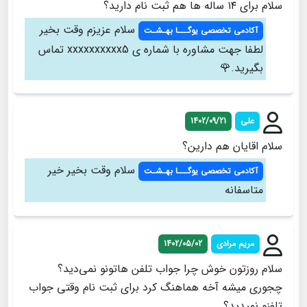
سلام برای ۱۴ ساله ها هم ثبت نام دارید؟
سلام عزيزم وقت بخير
آکادمی تخصصی یوگـــا بهـشـت
لطفا جهت مشاوره با شماره ى xxxxxxxxxx5 تماس
بگيريد.🌹
علی
1402/09/21
سلام اقایان هم دارین؟
سلام وقت بخير خير
آکادمی تخصصی یوگـــا بهـشـت
متاسفانه
مریم مرادی
1402/05/02
سلام روزتون خوش چرا جواب تلفن هاتونو نمی‌دید؟
چجوری میشه آخه هماهنگ کرد برای ثبت نام وقتی جواب
تلفنو نمیدید؟