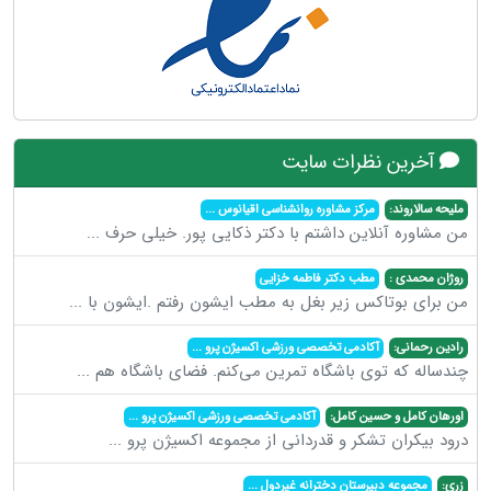
آخرین نظرات سایت
ملیحه سالاروند:
مرکز مشاوره روانشناسی اقیانوس
...
من مشاوره آنلاین داشتم با دکتر ذکایی پور. خیلی حرف
...
روژان محمدی :
مطب دکتر فاطمه خزایی
من برای بوتاکس زیر بغل به مطب ایشون رفتم .ایشون با
...
رادین رحمانی:
آکادمی تخصصی ورزشی اکسیژن پرو
...
چندساله که توی باشگاه تمرین می‌کنم. فضای باشگاه هم
...
اورهان کامل و حسین کامل:
آکادمی تخصصی ورزشی اکسیژن پرو
...
درود بیکران تشکر و قدردانی از مجموعه اکسیژن پرو
...
زری:
مجموعه دبیرستان دخترانه غیردول
...