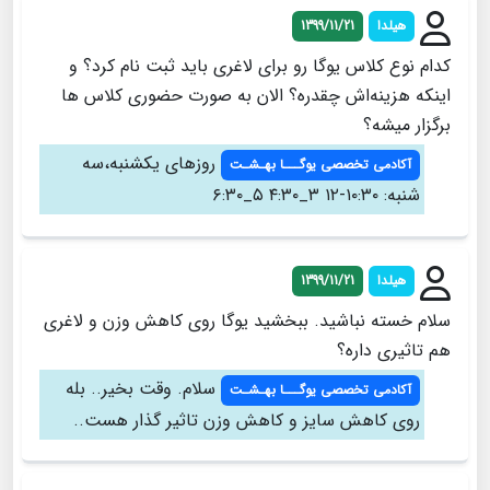
هیلدا
1399/11/21
کدام نوع کلاس یوگا رو برای لاغری باید ثبت نام کرد؟ و
اینکه هزینه‌اش چقدره؟ الان به صورت حضوری کلاس ها
برگزار میشه؟
روزهای یکشنبه،سه
آکادمی تخصصی یوگـــا بهـشـت
شنبه: ۱۰:۳۰-۱۲ ۳_۴:۳۰ ۵_۶:۳۰
هیلدا
1399/11/21
سلام خسته نباشید. ببخشید یوگا روی کاهش وزن و لاغری
هم تاثیری داره؟
سلام. وقت بخیر.. بله
آکادمی تخصصی یوگـــا بهـشـت
روی کاهش سایز و کاهش وزن تاثیر گذار هست..