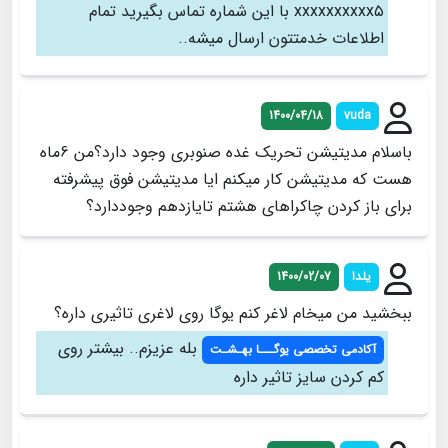
xxxxxxxxxx۵ با این شماره تماس بگیرید تمام
اطلاعات خدمتتون ارسال میشه..
1400/04/18
vuda
باسلام مدیتیشن تحریک غده صنوبری وجود دارد؟من 6ماه
هست که مدیتیشن کار میکنم ایا مدیتیشن فوق پیشرفته
برای باز کردن چاکراهای هشتم تایازدهم وجوددارد؟
یلدا
1400/02/07
ببخشید من میخام لاغر کنم یوگا روی لاغری تاثیری داره؟
بله عزیزم.. بیشتر روی
آکادمی تخصصی یوگـــا بهـشـت
کم کردن سایز تاثیر داره