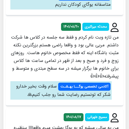
متاسفانه يوگاي كودكان نداريم
محدثه میراکبری
1401/08/20
من تازه وبت نام کردم و فقط سه جلسه در کلاس ها شرکت
داشتم. مربی عالی بود و واقعا راضی هستم.بزرگترین نکته
مثبت باشگاه اینه که فقط مخصوص خانوم هاست. روزهای
زوج و فرد و صبح و بعد از ظهر در تمامی ساعت ها کلاس
برای خانوم ها برگزار میشه در سه سطح مبتدی و متوسط و
پیشرفته👍👍👍
سلام وقت بخير خدارو
آکادمی تخصصی یوگـــا بهـشـت
شكر كه تونستيم رضايت شما رو جلب كنيم🙏
مسیح طهرانی
1401/08/17
من یه سالی میشه که به یوگا بهشت میرم واقعاااا بینظیره