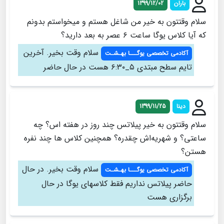
باران
1399/12/02
سلام وقتتون به خیر من شاغل هستم و میخواستم بدونم
که آیا کلاس یوگا ساعت ۶ عصر به بعد دارید؟
سلام وقت بخیر. آخرین
آکادمی تخصصی یوگـــا بهـشـت
تایم سطح مبتدی ۵_۶:۳۰ هست در حال حاضر
دینا
1399/11/25
سلام وقتتون به خیر پیلاتس چند روز در هفته اس؟ چه
ساعتی؟ و شهریه‌اش چقدره؟ همچنین کلاس ها چند نفره
هستن؟
سلام وقت بخیر. در حال
آکادمی تخصصی یوگـــا بهـشـت
حاضر پیلاتس نداریم فقط کلاسهای یوگا در حال
برگزاری هست