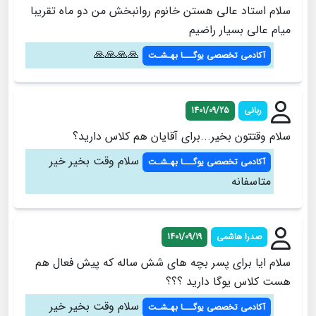
سلام استاد عالی هستن خانوم روانبخش من دو ماه تقریبا
میام عالی بسیار راضیم
🙏🙏🙏🙏
آکادمی تخصصی یوگـــا بهـشـت
ربانی
1401/09/25
سلام وقتتون بخیر...برای آقایان هم کلاس دارید؟
سلام وقت بخير خير
آکادمی تخصصی یوگـــا بهـشـت
متاسفانه
صدرا هاشمی
1401/09/19
سلام ایا برای پسر بچه های شش ساله که پیش فعال هم
هست کلاس یوگا دارید ؟؟؟
سلام وقت بخير خير
آکادمی تخصصی یوگـــا بهـشـت