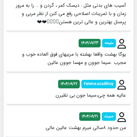
آسیب های بدنی مثل : دیسک کمر ، گردن و … را به مرور
زمان و با تمرینات اصلاحی رفع می کنن از نظر مربی و
پرسنل بهترین و عالی ترین هستن👌🏻👌🏻❤️❤️
ملیحه
1404/09/23
یوگا بهشت واقعا بهشته با مربیهای فوق العاده خوب و
مجرب .سیما جوون و مهسا جوون عالین
1404/09/22
Fateme.azadkhoy
عالیه همه چی،سیما جون بی نظیرن
حمیذه
1404/09/21
من حدود ۸سالی میرم بهشت عالین عالی