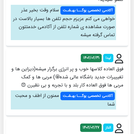
سلام وقت بخير عذر
آکادمی تخصصی یوگـــا بهـشـت
خواهى مى كنم عزيزم حجم تلفن ها بسيار بالاست در
صورت مشاهده ى شماره تلفن از آكادمى خدمتتون
تماس گرفته ميشه
ليدا
1402/02/31
فوق العاده كلاسها خوب و پر انرژى برگزار ميشه(ديزاين ها و
تغيييرات جديد باشگاه عالى شده🤩) مربى ها و كمك
مربى ها فوق العاده كار بلد و با تجربه و بى نظيرن 😍
ممنون از اطف و محبت
آکادمی تخصصی یوگـــا بهـشـت
شما
الناز
1402/02/27