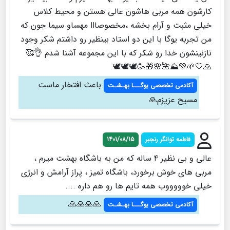
کارشون همه مربی هاشون عالی هستن و محیط کلاس
خیلی مثبت و آرام بخشه ،مخصوصااا مهساو سیما جون که
من تجربه یوگا با این دو استاد بینظیر رو داشتم شکر وجود
نازنینشون خدا رو شکر که با این مجموعه آشنا شدم 👌🥰
🙏🤍🌱💚⛰️🌺🌸🎁🥳🕊️🕊️🕊️
باعث افتخار ماست
آکادمی تخصصی یوگـــا بهـشـت
مسيح عزيزم🙏
فاطمه توانگر رنجبر
1401/08/15
عالی و بی نظیر ۴ ساله که من به باشگاه بهشت میرم ،
مربی های خوش برخورد، باشگاه تمیز ، پراز آرامش و انرژی
خیلی خوووووب همه تایم ها رو هم داره ....
🙏🙏🙏🙏
آکادمی تخصصی یوگـــا بهـشـت