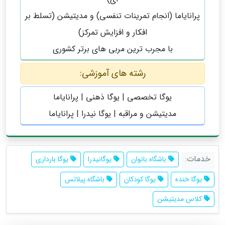
پرانایاما (انجام تمرینات تنفسی) و مدیتیشن (تسلط بر
افکار و افزایش تمرکز)
با مجرب ترین مربی های برتر کشوری
رشته های آموزشی:
یوگا تخصصی | یوگا ذهنی | پرانایاما
مدیتیشن و مراقبه | یوگا نیدرا | پرانایاما
خدمات:
باشگاه بانوان
یوگانیدرا
یوگا بارداری
یوگا خنده
یوگا کودکان
باشگاه پیلاتس
کلاس مدیتیشن