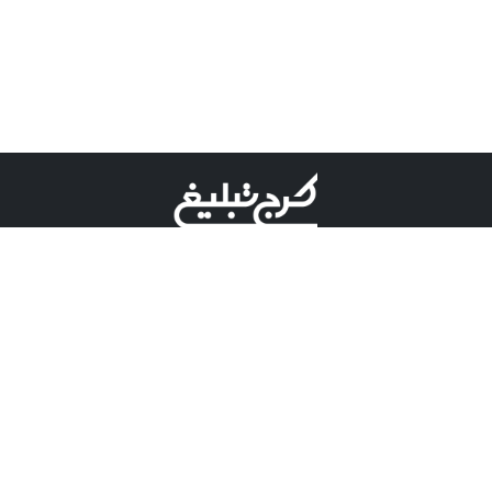
©کرج تبلیغ علامت تجاری ثبت شده در "اداره ثبت برند"
میباشد و هرگونه استفاده از این عنوان با پسوند و پیشوند قابل
پیگیری قضایی میباشد.
دارای نماد اعتبار 1 ستاره از مركز توسعه تجارت الكترونیكی
وزارت صنعت، معدن و تجارت.
مسئولیت آگهی های درج شده در این سایت بر عهده آگهی
دهنده می باشد.