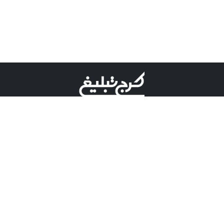
©کرج تبلیغ علامت تجاری ثبت شده در "اداره ثبت برند"
میباشد و هرگونه استفاده از این عنوان با پسوند و پیشوند قابل
پیگیری قضایی میباشد.
دارای نماد اعتبار 1 ستاره از مركز توسعه تجارت الكترونیكی
وزارت صنعت، معدن و تجارت.
مسئولیت آگهی های درج شده در این سایت بر عهده آگهی
دهنده می باشد.