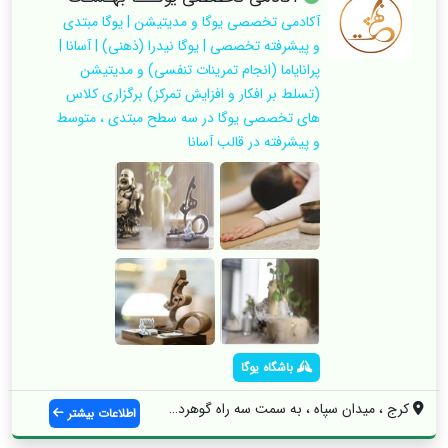
آکادمی تخصصی یوگا و مدیتیشن | یوگا مبتدی
و پیشرفته تخصصی | یوگا نیدرا (ذهنی) | آسانا |
پرانایاما (انجام تمرینات تنفسی) و مدیتیشن
(تسلط بر افکار و افزایش تمرکز) برگزاری کلاس
های تخصصی یوگا در سه سطح مبتدی ، متوسط
و پیشرفته در قالب آسانا
باشگاه یوگا
کرج ، میدان سپاه ، به سمت سه راه گوهردشت...
اطلاعات بیشتر