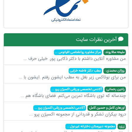
آخرین نظرات سایت
ملیحه سالاروند:
مرکز مشاوره روانشناسی اقیانوس
...
من مشاوره آنلاین داشتم با دکتر ذکایی پور. خیلی حرف
...
روژان محمدی :
مطب دکتر فاطمه خزایی
من برای بوتاکس زیر بغل به مطب ایشون رفتم .ایشون با
...
رادین رحمانی:
آکادمی تخصصی ورزشی اکسیژن پرو
...
چندساله که توی باشگاه تمرین می‌کنم. فضای باشگاه هم
...
اورهان کامل و حسین کامل:
آکادمی تخصصی ورزشی اکسیژن پرو
...
درود بیکران تشکر و قدردانی از مجموعه اکسیژن پرو
...
زری:
مجموعه دبیرستان دخترانه غیردول
...