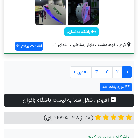
باشگاه بدنسازی
کرج ، گوهردشت ، بلوار رستاخیز ، ابتدای ۱...
اطلاعات بیشتر
1
2
3
4
بعدی »
43 مورد یافت شد
افزودن شغل شما به لیست باشگاه بانوان
(امتیاز 4.8 | 24725 رای)
باشگاه بانوان در کرج