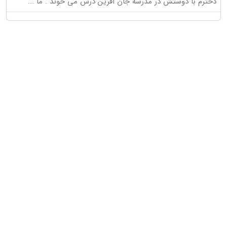
دخترم با دوستش در مدرسه جان افرین درس می خوند . ما
...