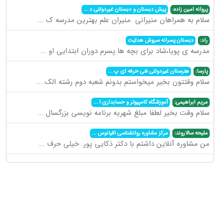
پروانه امین زاده:
پیش دبستان و دبستان غیردولتی د
...
سلام به همراهان منیرانی .منیران علم بهترین مدرسه ک
...
راد:
دبستان پسرانه سروش هدایت
مدرسه ی پویا،شاد برای بچه ها.پسرم دوران ابتدایی او
...
پارسا:
هنرستان غیردولتی فنی حرفه ای پ
...
سلام وقتتون بخیر میخواستم بدونم شعبه دوم رشته الک
...
مریم ابراهیمی:
آموزشگاه کامپیوتر و حسابداری ا
...
سلام وقت بخیر لطفا مبلغ شهریه برنامه نویسی بزرگسال
...
ملیحه سالاروند:
مرکز مشاوره روانشناسی اقیانوس
...
من مشاوره آنلاین داشتم با دکتر ذکایی پور. خیلی حرف
...