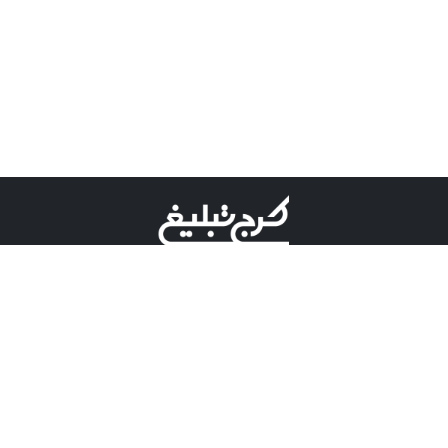
©کرج تبلیغ علامت تجاری ثبت شده در "اداره ثبت برند"
میباشد و هرگونه استفاده از این عنوان با پسوند و پیشوند قابل
پیگیری قضایی میباشد.
دارای نماد اعتبار 1 ستاره از مركز توسعه تجارت الكترونیكی
وزارت صنعت، معدن و تجارت.
مسئولیت آگهی های درج شده در این سایت بر عهده آگهی
دهنده می باشد.