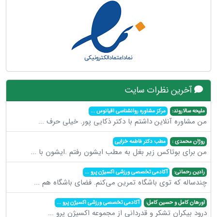
آخرین نظرات سایت
ملیحه سالاروند:
مرکز مشاوره روانشناسی اقیانوس
...
من مشاوره آنلاین داشتم با دکتر ذکایی پور. خیلی حرف
...
روژان محمدی :
مطب دکتر فاطمه خزایی
من برای بوتاکس زیر بغل به مطب ایشون رفتم .ایشون با
...
رادین رحمانی:
آکادمی تخصصی ورزشی اکسیژن پرو
...
چندساله که توی باشگاه تمرین می‌کنم. فضای باشگاه هم
...
اورهان کامل و حسین کامل:
آکادمی تخصصی ورزشی اکسیژن پرو
...
درود بیکران تشکر و قدردانی از مجموعه اکسیژن پرو
...