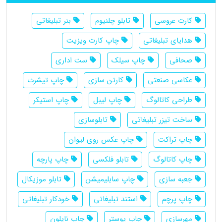
کارت عروسی
تابلو چلنیوم
بنر تبلیغاتی
هدایای تبلیغاتی
چاپ کارت ویزیت
صحافی
چاپ سیلک
ست اداری
عکاسی صنعتی
کارتن سازی
چاپ تیشرت
طراحی کاتالوگ
چاپ لیبل
چاپ استیکر
ساخت تیزر تبلیغاتی
تابلوسازی
چاپ تراکت
چاپ عکس روی لیوان
چاپ کاتالوگ
تابلو فلکسی
چاپ پارچه
جعبه سازی
چاپ سابلیمیشن
تابلو موزیکال
چاپ پرچم
استند تبلیغاتی
خودکار تبلیغاتی
مهرسازی
چاپ پوستر
چاپ نایلون