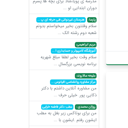
مدرسه ی پویا،شاد برای بچه ها.پسرم
دوران ابتدایی او
...
پارسا:
هنرستان غیردولتی فنی حرفه ای پ
...
سلام وقتتون بخیر میخواستم بدونم
شعبه دوم رشته الک
...
مریم ابراهیمی:
آموزشگاه کامپیوتر و حسابداری ا
...
سلام وقت بخیر لطفا مبلغ شهریه
برنامه نویسی بزرگسال
...
ملیحه سالاروند:
مرکز مشاوره روانشناسی اقیانوس
...
من مشاوره آنلاین داشتم با دکتر
ذکایی پور. خیلی حرف
...
روژان محمدی :
مطب دکتر فاطمه خزایی
من برای بوتاکس زیر بغل به مطب
ایشون رفتم .ایشون با
...