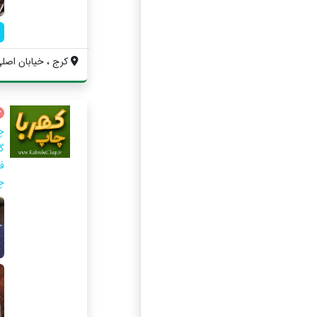
کرج ، خیابان اصل
چا
گ
ف
چ