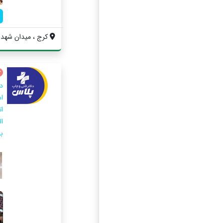
کرج ، میدان شهدا ،
ا
ا
ال
ب