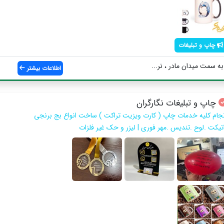
چاپ و تبلیغات
به سمت میدان مادر ، نر...
اطلاعات بیشتر
چاپ و تبلیغات نگارگران
نجام کلیه خدمات چاپ ( کارت ویزیت تراکت ) ساخت انواع بج برنجی
اتیکت .لوح .تندیس .مهر فوری | لیزر و حک غیر فلزات