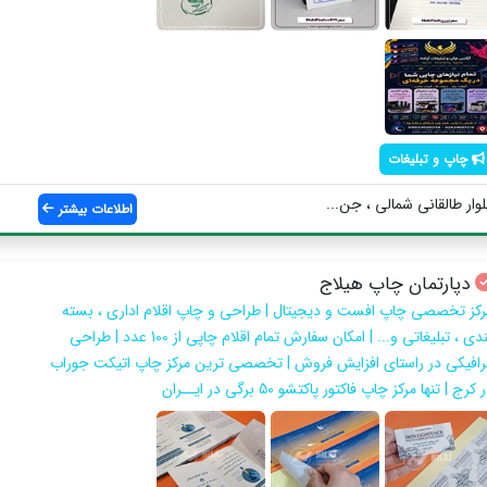
چاپ و تبلیغات
وار طالقانی شمالی ، جن...
اطلاعات بیشتر
دپارتمان چاپ هیلاج
رکز تخصصی چاپ افست و دیجیتال | طراحی و چاپ اقلام اداری ، بسته‌
بندی ، تبلیغاتی و... | امکان سفارش تمام اقلام چاپی از 100 عدد | طراحی
رافیکی در راستای افزایش فروش | تخصصی ترین مرکز چاپ اتیکت جوراب
 کرج | تنها مرکز چاپ فاکتور پاکتشو 50 برگی در ایــران