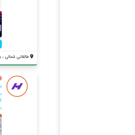
طالقانی شمالی ، بل
م
گ
در