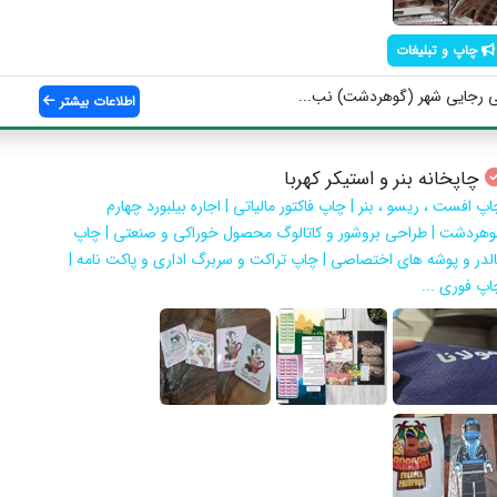
چاپ و تبلیغات
ی رجایی شهر (گوهردشت) نب...
اطلاعات بیشتر
چاپخانه بنر و استیکر کهربا
پ افست ، ریسو ، بنر | چاپ فاکتور مالیاتی | اجاره بیلبورد چهارم
وهردشت | طراحی بروشور و کاتالوگ محصول خوراکی و صنعتی | چاپ
الدر و پوشه های اختصاصی | چاپ تراکت و سربرگ اداری و پاکت نامه |
اپ فوری ...