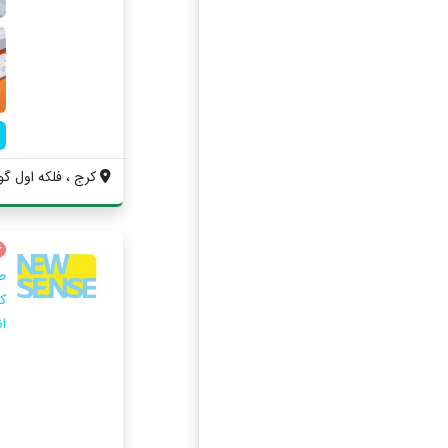
کرج ، فلکه اول گو
ط
ک
ان