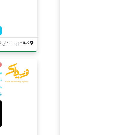
کمالشهر ، میدان کم
م
ج
ش