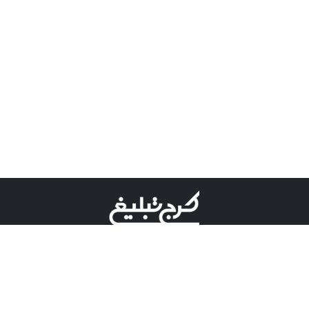
©کرج تبلیغ علامت تجاری ثبت شده در "اداره ثبت برند"
میباشد و هرگونه استفاده از این عنوان با پسوند و پیشوند قابل
پیگیری قضایی میباشد.
دارای نماد اعتبار 1 ستاره از مركز توسعه تجارت الكترونیكی