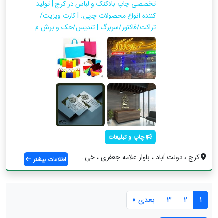
تخصصی چاپ بادکنک و لباس در کرج | تولید
کننده انواع محصولات چاپی: | کارت ویزیت/
تراکت/فاکتور/سربرگ | تندیس/حک و برش م...
چاپ و تبلیغات
کرج ، دولت آباد ، بلوار علامه جعفری ، خی...
اطلاعات بیشتر
1
2
3
بعدی »