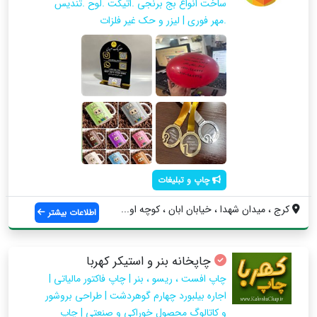
ساخت انواع بج برنجی .اتیکت .لوح .تندیس
.مهر فوری | لیزر و حک غیر فلزات
چاپ و تبلیغات
کرج ، میدان شهدا ، خیابان ابان ، کوچه او...
اطلاعات بیشتر
چاپخانه بنر و استیکر کهربا
چاپ افست ، ریسو ، بنر | چاپ فاکتور مالیاتی |
اجاره بیلبورد چهارم گوهردشت | طراحی بروشور
و کاتالوگ محصول خوراکی و صنعتی | چاپ