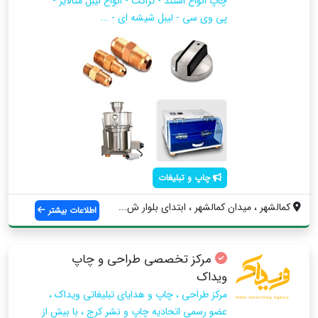
چاپ انواع استند - تراکت - انواع لیبل متالایز -
پی وی سی - لیبل شیشه ای - ...
چاپ و تبلیغات
کمالشهر ، میدان کمالشهر ، ابتدای بلوار ش...
اطلاعات بیشتر
مرکز تخصصی طراحی و چاپ
ویداک
مرکز طراحی ، چاپ و هدایای تبلیغاتی ویداک ،
عضو رسمی اتحادیه چاپ و نشر کرج ، با بیش از