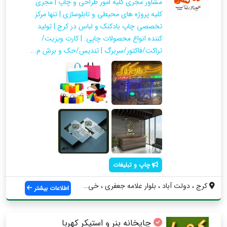
مشاور مجری کلیه امور طراحی و چاپ | مجری
کلیه پروژه های محیطی و تابلوسازی | تنها مرکز
تخصصی چاپ بادکنک و لباس در کرج | تولید
کننده انواع محصولات چاپی: | کارت ویزیت/
تراکت/فاکتور/سربرگ | تندیس/حک و برش م...
چاپ و تبلیغات
کرج ، دولت آباد ، بلوار علامه جعفری ، خی...
اطلاعات بیشتر
چاپخانه بنر و استیکر کهربا