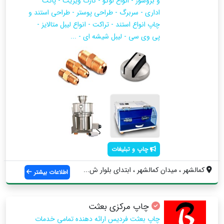
و بروشور - انواع لوگو - کارت ویزیت - پاکت
اداری - سربرگ - طراحی پوستر - طراحی استند و
چاپ انواع استند - تراکت - انواع لیبل متالایز -
پی وی سی - لیبل شیشه ای - ...
چاپ و تبلیغات
کمالشهر ، میدان کمالشهر ، ابتدای بلوار ش...
اطلاعات بیشتر
چاپ مرکزی بعثت
چاپ بعثت فردیس ارائه دهنده تمامی خدمات