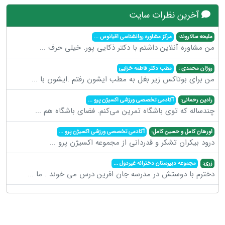
آخرین نظرات سایت
ملیحه سالاروند:
مرکز مشاوره روانشناسی اقیانوس
...
من مشاوره آنلاین داشتم با دکتر ذکایی پور. خیلی حرف
...
روژان محمدی :
مطب دکتر فاطمه خزایی
من برای بوتاکس زیر بغل به مطب ایشون رفتم .ایشون با
...
رادین رحمانی:
آکادمی تخصصی ورزشی اکسیژن پرو
...
چندساله که توی باشگاه تمرین می‌کنم. فضای باشگاه هم
...
اورهان کامل و حسین کامل:
آکادمی تخصصی ورزشی اکسیژن پرو
...
درود بیکران تشکر و قدردانی از مجموعه اکسیژن پرو
...
زری:
مجموعه دبیرستان دخترانه غیردول
...
دخترم با دوستش در مدرسه جان افرین درس می خوند . ما
...