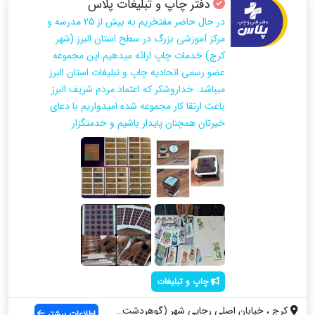
دفتر چاپ و تبلیغات پلاس
در حال حاضر مفتخریم به بیش از 25 مدرسه و
مرکز آموزشی بزرگ در سطح استان البرز (شهر
کرج) خدمات چاپ ارائه میدهیم.این مجموعه
عضو رسمی اتحادیه چاپ و تبلیغات استان البرز
میباشد. خداروشکر که اعتماد مردم شریف البرز
باعث ارتقا کار مجموعه شده امیدواریم با دعای
خیرتان همچنان پایدار باشیم و خدمتگزار
چاپ و تبلیغات
کرج ، خیابان اصلی رجایی شهر (گوهردشت) نب...
اطلاعات بیشتر