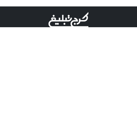
©کرج تبلیغ علامت تجاری ثبت شده در "اداره ثبت برند"
میباشد و هرگونه استفاده از این عنوان با پسوند و پیشوند قابل
پیگیری قضایی میباشد.
دارای نماد اعتبار 1 ستاره از مركز توسعه تجارت الكترونیكی
وزارت صنعت، معدن و تجارت.
مسئولیت آگهی های درج شده در این سایت بر عهده آگهی
دهنده می باشد.
تعرفه تبلیغات
پنل کاربری
تماس با کرج تبلیغ