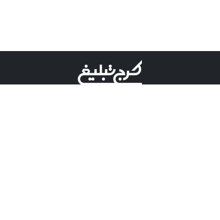
©کرج تبلیغ علامت تجاری ثبت شده در "اداره ثبت برند"
میباشد و هرگونه استفاده از این عنوان با پسوند و پیشوند قابل
پیگیری قضایی میباشد.
دارای نماد اعتبار 1 ستاره از مركز توسعه تجارت الكترونیكی
وزارت صنعت، معدن و تجارت.
مسئولیت آگهی های درج شده در این سایت بر عهده آگهی
دهنده می باشد.
تعرفه تبلیغات