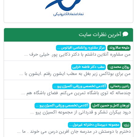
آخرین نظرات سایت
ملیحه سالاروند:
مرکز مشاوره روانشناسی اقیانوس
...
من مشاوره آنلاین داشتم با دکتر ذکایی پور. خیلی حرف
...
روژان محمدی :
مطب دکتر فاطمه خزایی
من برای بوتاکس زیر بغل به مطب ایشون رفتم .ایشون با
...
رادین رحمانی:
آکادمی تخصصی ورزشی اکسیژن پرو
...
چندساله که توی باشگاه تمرین می‌کنم. فضای باشگاه هم
...
اورهان کامل و حسین کامل:
آکادمی تخصصی ورزشی اکسیژن پرو
...
درود بیکران تشکر و قدردانی از مجموعه اکسیژن پرو
...
زری:
مجموعه دبیرستان دخترانه غیردول
...
دخترم با دوستش در مدرسه جان افرین درس می خوند . ما
...