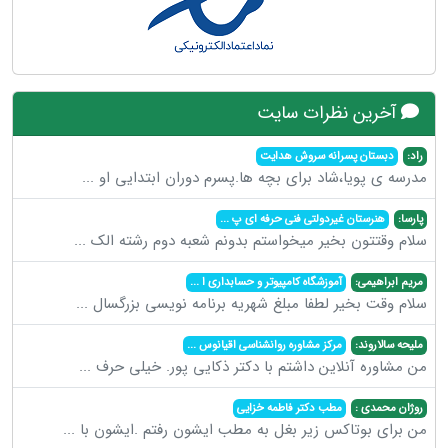
آخرین نظرات سایت
راد:
دبستان پسرانه سروش هدایت
مدرسه ی پویا،شاد برای بچه ها.پسرم دوران ابتدایی او
...
پارسا:
هنرستان غیردولتی فنی حرفه ای پ
...
سلام وقتتون بخیر میخواستم بدونم شعبه دوم رشته الک
...
مریم ابراهیمی:
آموزشگاه کامپیوتر و حسابداری ا
...
سلام وقت بخیر لطفا مبلغ شهریه برنامه نویسی بزرگسال
...
ملیحه سالاروند:
مرکز مشاوره روانشناسی اقیانوس
...
من مشاوره آنلاین داشتم با دکتر ذکایی پور. خیلی حرف
...
روژان محمدی :
مطب دکتر فاطمه خزایی
من برای بوتاکس زیر بغل به مطب ایشون رفتم .ایشون با
...