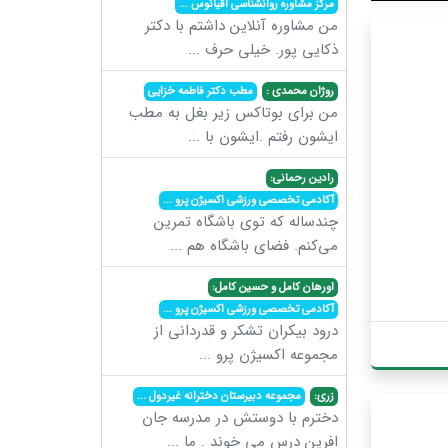
مرکز مشاوره روانشناسی اقیانوس
...
من مشاوره آنلاین داشتم با دکتر
ذکایی پور. خیلی حرف
...
روژان محمدی :
مطب دکتر فاطمه خزایی
من برای بوتاکس زیر بغل به مطب
ایشون رفتم .ایشون با
...
رادین رحمانی:
آکادمی تخصصی ورزشی اکسیژن پرو
...
چندساله که توی باشگاه تمرین
می‌کنم. فضای باشگاه هم
...
اورهان کامل و حسین کامل:
آکادمی تخصصی ورزشی اکسیژن پرو
...
درود بیکران تشکر و قدردانی از
مجموعه اکسیژن پرو
...
زری:
مجموعه دبیرستان دخترانه غیردول
...
دخترم با دوستش در مدرسه جان
افرین درس می خوند . ما
...