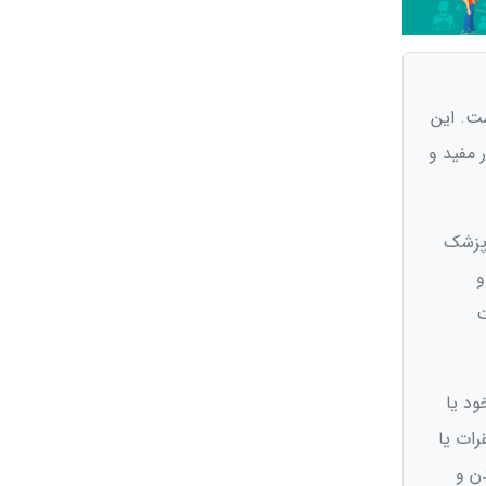
ست. این
 مفید و
پزشک
و
ت
ود یا
رات یا
ن و