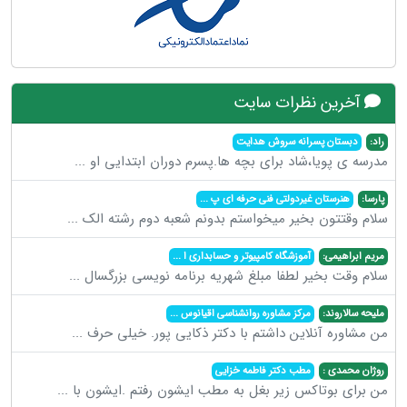
آخرین نظرات سایت
راد:
دبستان پسرانه سروش هدایت
مدرسه ی پویا،شاد برای بچه ها.پسرم دوران ابتدایی او
...
پارسا:
هنرستان غیردولتی فنی حرفه ای پ
...
سلام وقتتون بخیر میخواستم بدونم شعبه دوم رشته الک
...
مریم ابراهیمی:
آموزشگاه کامپیوتر و حسابداری ا
...
سلام وقت بخیر لطفا مبلغ شهریه برنامه نویسی بزرگسال
...
ملیحه سالاروند:
مرکز مشاوره روانشناسی اقیانوس
...
من مشاوره آنلاین داشتم با دکتر ذکایی پور. خیلی حرف
...
روژان محمدی :
مطب دکتر فاطمه خزایی
من برای بوتاکس زیر بغل به مطب ایشون رفتم .ایشون با
...