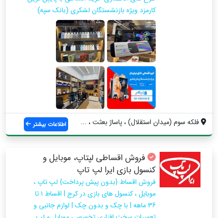
کارمزد ویژه بازنشستگان لشکری (بانک سپه)
فلکه سوم (میدان استقلال) ، پاساژ بعثت ، ...
اطلاعات بیشتر
فروش اقساطی لپتاپ، موبایل و
کنسول بازی ایرا لپ تاپ
فروش اقساط {بدون پیش پرداخت} لپ تاپ ،
موبایل ، کنسول های بازی در کرج | اقساط ۱ تا
36 ماهه | با چک و بدون چک | لوازم جانبی و
تعمیرات سخت افزاری تخصصی موبایل و لپ