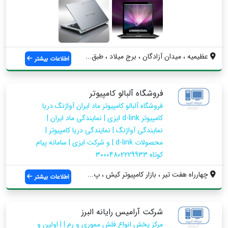
عظیمیه ، ميدان آزادگان ، برج میلاد ، طبق...
اطلاعات بیشتر
فروشگاه آلبالو کامپیوتر
فروشگاه آلبالو کامپیوتر ماد ایران آواژنگ دریا
کامپیوتر d-link ایزی | نمایندگی ماد ایران |
نمایندگی آواژنگ | نمایندگی دریا کامپیوتر |
محصولات d-link | و شرکت ایزی | سامانه پیام
کوتاه 30004802229933
چهارراه هفت تیر ، بازار کامپیوتر کیش ، پ...
اطلاعات بیشتر
شرکت آرامیس رایانه البرز
مرکز پخش انواع فلش مموری و رم | | اولین و