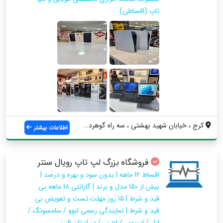
تاپ (اقساطی)
کرج ، خيابان شهيد بهشتي ، سه راه گوهردشت...
اطلاعات بیشتر
فروشگاه بزرگ لپ تاپ رویال سنتر
اقساط 12 ماهه | بدون سود و بهره و درصد |
بیش از 150 مدل و برند | گارانتی 18 ماهه بی
قید و شرط | 15 روز مهلت تست و تعویض بی
قید و شرط | نمایندگی رسمی لنوو / سامسونگ /
اپل / ایسوس/ اچ پی/ در استان البرز