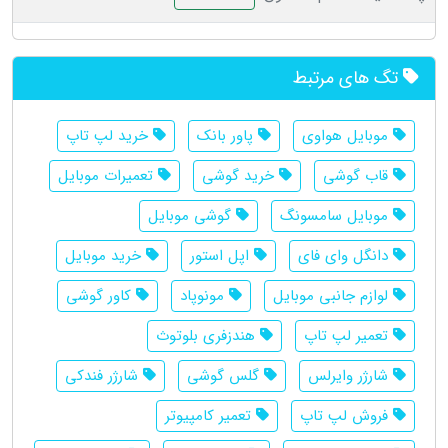
تگ های مرتبط
موبايل هواوى
پاور بانک
خرید لپ تاپ
قاب گوشی
خرید گوشی
تعمیرات موبایل
موبایل سامسونگ
گوشي موبايل
دانگل وای فای
اپل استور
خرید موبایل
لوازم جانبی موبایل
مونوپاد
کاور گوشی
تعمیر لپ تاپ
هندزفری بلوتوث
شارژر وایرلس
گلس گوشی
شارژر فندکی
فروش لپ تاپ
تعمیر کامپیوتر