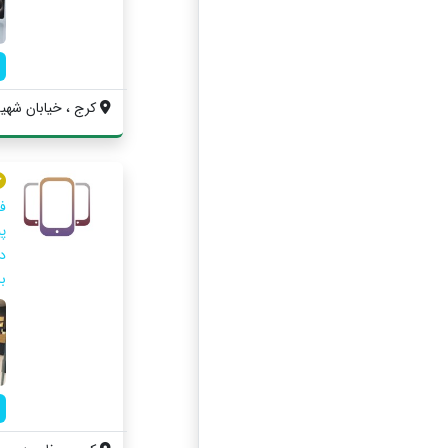
کرج ، خيابان شهي
ف
با