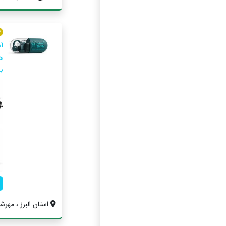
آ
ه
ب
استان البرز ، مهرشهر