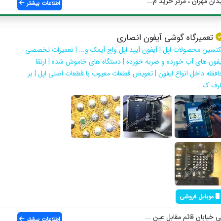
ان مهران ، مرکز خرید م...
اطلاعات بیشتر
تعمیرگاه گوشی آیفون انصاری
کنسین محصولات اپل | آیفون آیپد اپل واچ آیمک و... | تعمیرات تخصصی
یفون های آب خورده و ضربه خورده | دستگاه های خاموش شده | ارتقا
افظه داخل انواع ایفون | تعویض قطعات معیوب با قطعات اصلی اپل | بر
رف ک...
موبایل فروشی
 خیابان قائم مقابل عین ...
اطلاعات بیشتر