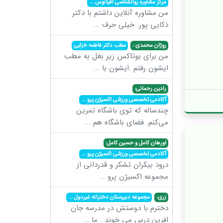
مرکز مشاوره روانشناسی اقیانوس
...
من مشاوره آنلاین داشتم با دکتر
ذکایی پور. خیلی حرف
...
روژان محمدی :
مطب دکتر فاطمه خزایی
من برای بوتاکس زیر بغل به مطب
ایشون رفتم .ایشون با
...
رادین رحمانی:
آکادمی تخصصی ورزشی اکسیژن پرو
...
چندساله که توی باشگاه تمرین
می‌کنم. فضای باشگاه هم
...
اورهان کامل و حسین کامل:
آکادمی تخصصی ورزشی اکسیژن پرو
...
درود بیکران تشکر و قدردانی از
مجموعه اکسیژن پرو
...
زری:
مجموعه دبیرستان دخترانه غیردول
...
دخترم با دوستش در مدرسه جان
افرین درس می خوند . ما
...