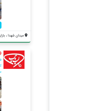
میدان شهدا ، بازار
ف
س