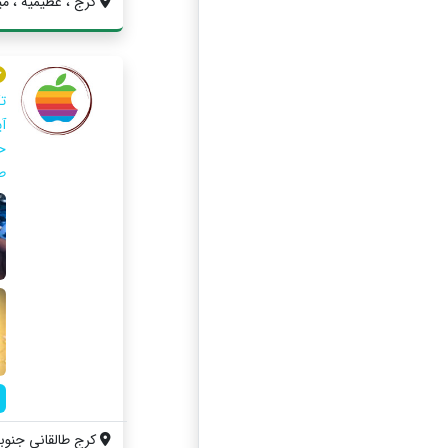
کرج ، عظیمیه ، مید
ت
آ
ح
ط
کرج طالقانی جنوبی