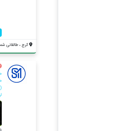
کرج ، طالقانی شمال
خ
خ
(
ان