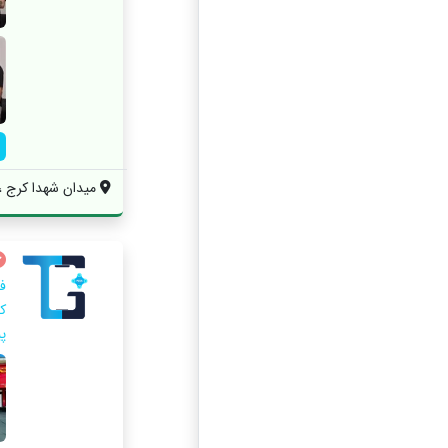
میدان شهدا کرج ، ب
ف
پیش