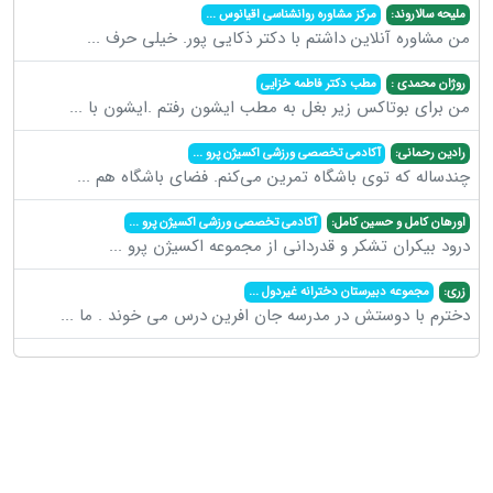
ملیحه سالاروند:
مرکز مشاوره روانشناسی اقیانوس
...
من مشاوره آنلاین داشتم با دکتر ذکایی پور. خیلی حرف
...
روژان محمدی :
مطب دکتر فاطمه خزایی
من برای بوتاکس زیر بغل به مطب ایشون رفتم .ایشون با
...
رادین رحمانی:
آکادمی تخصصی ورزشی اکسیژن پرو
...
چندساله که توی باشگاه تمرین می‌کنم. فضای باشگاه هم
...
اورهان کامل و حسین کامل:
آکادمی تخصصی ورزشی اکسیژن پرو
...
درود بیکران تشکر و قدردانی از مجموعه اکسیژن پرو
...
زری:
مجموعه دبیرستان دخترانه غیردول
...
دخترم با دوستش در مدرسه جان افرین درس می خوند . ما
...