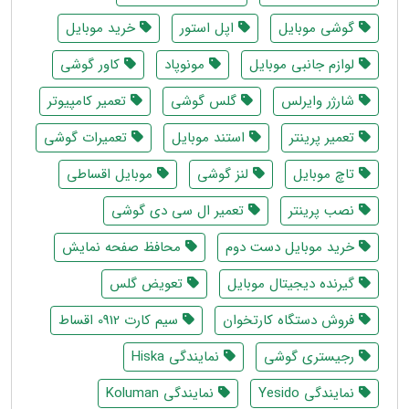
گوشي موبايل
اپل استور
خرید موبایل
لوازم جانبی موبایل
مونوپاد
کاور گوشی
شارژر وایرلس
گلس گوشی
تعمیر کامپیوتر
تعمیر پرینتر
استند موبایل
تعمیرات گوشی
تاچ موبایل
لنز گوشی
موبایل اقساطی
نصب پرینتر
تعمیر ال سی دی گوشی
خرید موبایل دست دوم
محافظ صفحه نمایش
گیرنده دیجیتال موبایل
تعویض گلس
فروش دستگاه کارتخوان
سیم کارت 0912 اقساط
رجیستری گوشی
نمایندگی Hiska
نمایندگی Yesido
نمایندگی Koluman