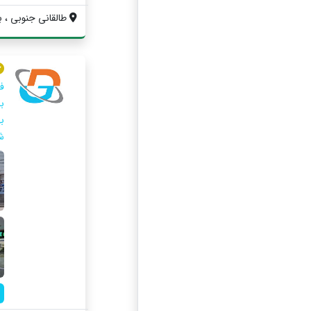
طالقانی جنوبی ، ب
ف
ب
ش