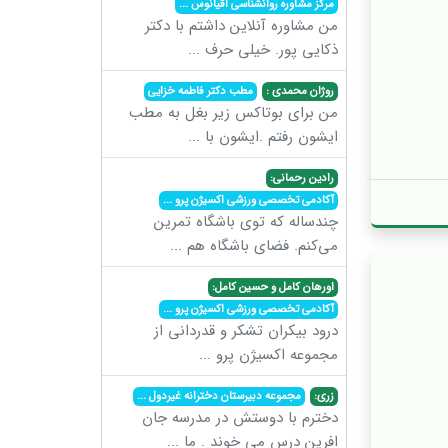
مرکز مشاوره روانشناسی اقیانوس
...
من مشاوره آنلاین داشتم با دکتر
ذکایی پور. خیلی حرف
...
روژان محمدی :
مطب دکتر فاطمه خزایی
من برای بوتاکس زیر بغل به مطب
ایشون رفتم .ایشون با
...
رادین رحمانی:
آکادمی تخصصی ورزشی اکسیژن پرو
...
چندساله که توی باشگاه تمرین
می‌کنم. فضای باشگاه هم
...
اورهان کامل و حسین کامل:
آکادمی تخصصی ورزشی اکسیژن پرو
...
درود بیکران تشکر و قدردانی از
مجموعه اکسیژن پرو
...
زری:
مجموعه دبیرستان دخترانه غیردول
...
دخترم با دوستش در مدرسه جان
افرین درس می خوند . ما
...