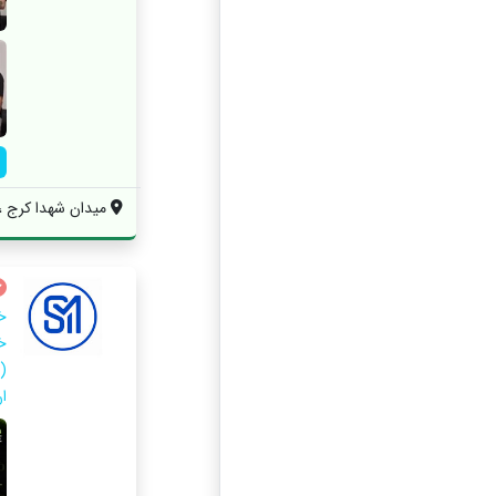
میدان شهدا کرج ، ب
خ
خ
(
ان