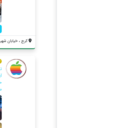
کرج ، خيابان شهي
ت
آ
ح
ط