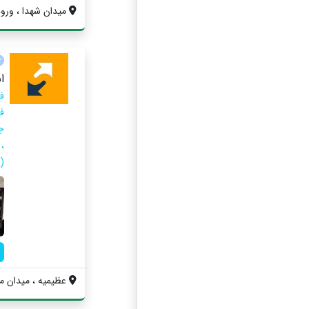
میدان شهدا ، ورود
ا
ف
ف
ج
،
(Ps4 ، Ps5 ، Xbox)
عظیمیه ، میدان مهر