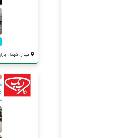
میدان شهدا ، بازار
ف
س