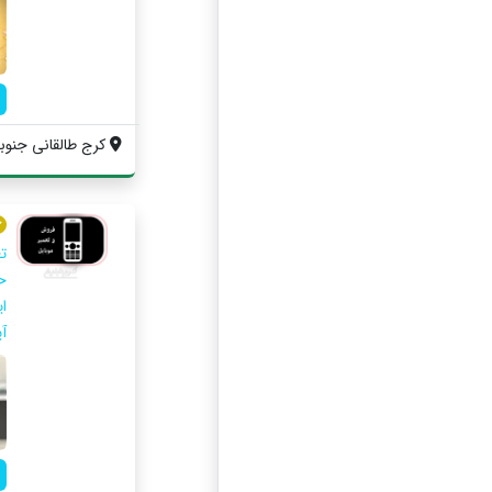
کرج طالقانی جنوبی
ح
ا
آ