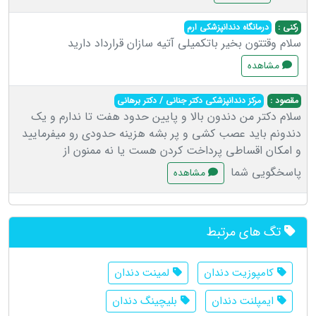
رکنی :
درمانگاه دندانپزشکی ارم
سلام وقتتون بخیر باتکمیلی آتیه سازان قرارداد دارید
مشاهده
مقصود :
مرکز دندانپزشکی دکتر جنانی / دکتر برهانی
سلام دکتر من دندون بالا و پایین حدود هفت تا ندارم و یک
دندونم باید عصب کشی و پر بشه هزینه حدودی رو میفرمایید
و امکان اقساطی پرداخت کردن هست یا نه ممنون از
پاسخگویی شما
مشاهده
تگ های مرتبط
کامپوزیت دندان
لمینت دندان
ایمپلنت دندان
بلیچینگ دندان