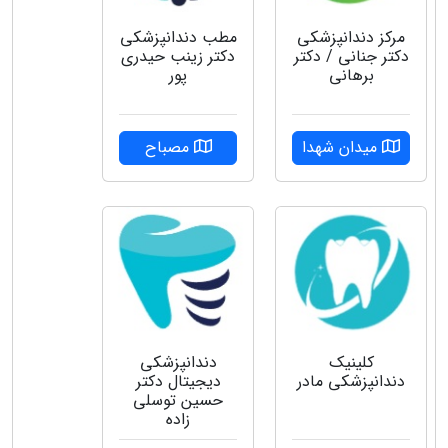
مرکز دندانپزشکی
مطب دندانپزشکی
دکتر جنانی / دکتر
دکتر زینب حیدری
برهانی
پور
میدان شهدا
مصباح
کلینیک
دندانپزشکی
دندانپزشکی مادر
دیجیتال دکتر
حسین توسلی
زاده