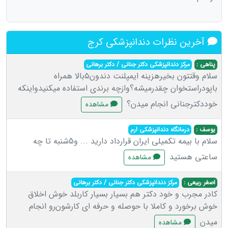
آخرین نظرات دندانپزشکی کرج
پناهی :
مرکز دندانپزشکی دکتر جنانی / دکتر برهانی
سلام وقتتون بخیرهزینه ایمپلنت دندون۵بالا همراه
باپودراستخوان چقدرمیشه؟وازچه برندی استفاده میکنیدواینکه
خوددکترجنانی انجام میدن؟
مشاهده
یوسف :
درمانگاه دندانپزشکی ارم
سلام با بیمه تکمیلی ایران قرارداد دارید ... و5شنبه تا چه
ساعتی هستید
مشاهده
اصغر ربیعی :
مرکز دندانپزشکی دکتر جنانی / دکتر برهانی
کادر مجرب و خود دکتر هم بسیار بسیار کاربلد خوش اخلاق
خوش برخورد و کاملا با حوصله و حرفه ای کارشون‌رو انجام
میدن
مشاهده