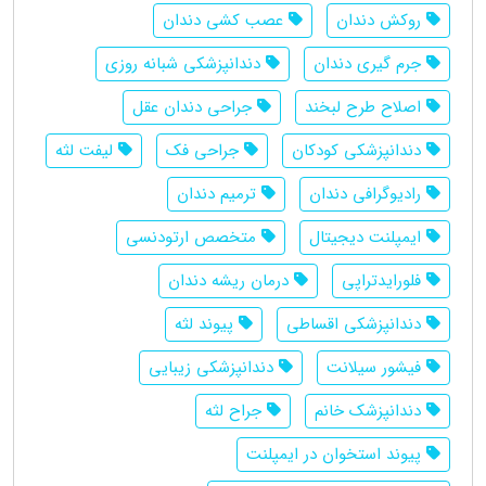
روکش دندان
عصب کشی دندان
جرم گیری دندان
دندانپزشکی شبانه روزی
اصلاح طرح لبخند
جراحی دندان عقل
دندانپزشکی کودکان
جراحی فک
لیفت لثه
رادیوگرافی دندان
ترمیم دندان
ایمپلنت دیجیتال
متخصص ارتودنسی
فلورایدتراپی
درمان ریشه دندان
دندانپزشکی اقساطی
پیوند لثه
فیشور سیلانت
دندانپزشکی زیبایی
دندانپزشک خانم
جراح لثه
پیوند استخوان در ایمپلنت