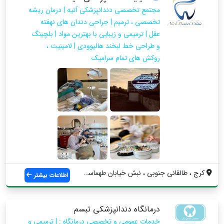
مجتمع تخصصی دندانپزشکی آتیه | درمان ریشه
تخصصی ، ترمیم | جراحی دندان های نهفته
عقل | ترمیمی و زیبایی با بهترین مواد | بلچینگ
و طراحی خط لبخند هالیوودی | لامینیت ،
روکش های تمام سرامیک
کرج ، طالقانی جنوبی ، نبش خیابان طهماسبی...
اطلاعات بیشتر
درمانگاه دندانپزشکی تبسم
خدمات عمومی و تخصصی درمانگاه : | ترمیمی و