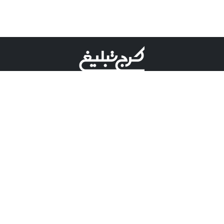
©کرج تبلیغ علامت تجاری ثبت شده در "اداره ثبت برند"
میباشد و هرگونه استفاده از این عنوان با پسوند و پیشوند قابل
پیگیری قضایی میباشد.
دارای نماد اعتبار 1 ستاره از مركز توسعه تجارت الكترونیكی
وزارت صنعت، معدن و تجارت.
مسئولیت آگهی های درج شده در این سایت بر عهده آگهی
دهنده می باشد.
تعرفه تبلیغات
پنل کاربری