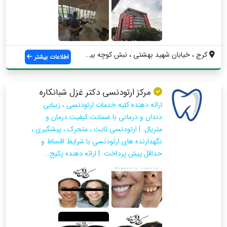
کرج ، خیابان شهید بهشتی ، نبش کوچه بیمار...
اطلاعات بیشتر
مركز ارتودنسى دكتر غزل شبانكاره
ارائه دهنده كليه خدمات ارتودنسى ، زيبايى
دندان و درمانى با ضمانت كيفيت درمان و
متريال. | ارتودنسى ثابت ، متحرك ، پيشگيرى ،
نگهدارنده هاى ارتودنسى با شرايط اقساط و
حداقل پيش پرداخت. | ارائه دهنده پكيج...