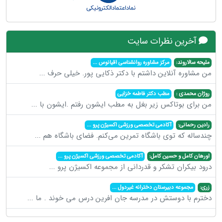
آخرین نظرات سایت
ملیحه سالاروند:
مرکز مشاوره روانشناسی اقیانوس
...
من مشاوره آنلاین داشتم با دکتر ذکایی پور. خیلی حرف
...
روژان محمدی :
مطب دکتر فاطمه خزایی
من برای بوتاکس زیر بغل به مطب ایشون رفتم .ایشون با
...
رادین رحمانی:
آکادمی تخصصی ورزشی اکسیژن پرو
...
چندساله که توی باشگاه تمرین می‌کنم. فضای باشگاه هم
...
اورهان کامل و حسین کامل:
آکادمی تخصصی ورزشی اکسیژن پرو
...
درود بیکران تشکر و قدردانی از مجموعه اکسیژن پرو
...
زری:
مجموعه دبیرستان دخترانه غیردول
...
دخترم با دوستش در مدرسه جان افرین درس می خوند . ما
...