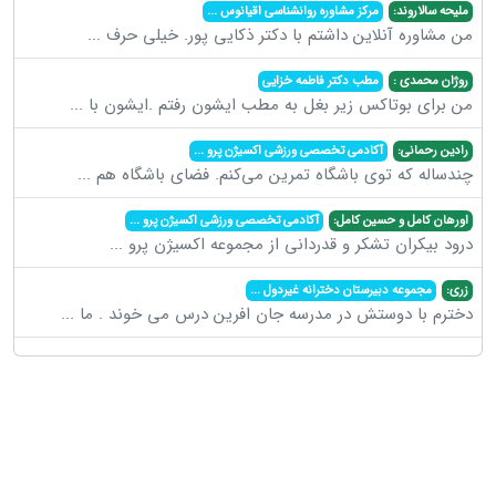
ملیحه سالاروند:
مرکز مشاوره روانشناسی اقیانوس
...
من مشاوره آنلاین داشتم با دکتر ذکایی پور. خیلی حرف
...
روژان محمدی :
مطب دکتر فاطمه خزایی
من برای بوتاکس زیر بغل به مطب ایشون رفتم .ایشون با
...
رادین رحمانی:
آکادمی تخصصی ورزشی اکسیژن پرو
...
چندساله که توی باشگاه تمرین می‌کنم. فضای باشگاه هم
...
اورهان کامل و حسین کامل:
آکادمی تخصصی ورزشی اکسیژن پرو
...
درود بیکران تشکر و قدردانی از مجموعه اکسیژن پرو
...
زری:
مجموعه دبیرستان دخترانه غیردول
...
دخترم با دوستش در مدرسه جان افرین درس می خوند . ما
...