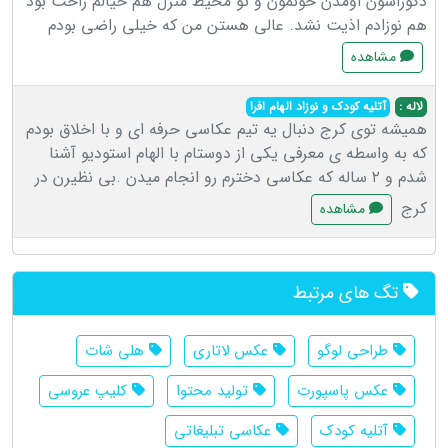
دکوراشون اومدن خونمون و تو محیط منزل هم خیالم راحت بود
هم نوزادم اذیت نشد. عالی هستن من که خیلی راضی بودم
مشاهده
لاله :
آتلیه کودک و نوزاد الهام افرا
همیشه توی کرج دنبال یه تیم عکاسی حرفه ای و با اخلاق بودم
که به واسطه ی معرفی یکی از دوستام با الهام استودیو آشنا
شدم و‌ ۲ ساله که عکاسی دخترم رو انجام میدن .بی نظیرن در
کرج
مشاهده
تگ های مرتبط
طراحی لوگو
عکس لاتاری
هلی شات
عکس پاسپورت
تولید محتوا
کلیپ عروسی
آتلیه کودک
عکاسی تبلیغاتی