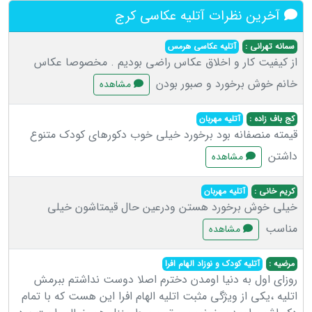
آخرین نظرات آتلیه عکاسی کرج
سمانه تهرانی :
آتلیه عکاسی هرمس
از کیفیت کار و اخلاق عکاس راضی بودیم . مخصوصا عکاس
خانم خوش برخورد و صبور بودن
مشاهده
کج باف زاده :
آتلیه مهربان
قیمته منصفانه بود برخورد خیلی خوب دکورهای کودک متنوع
داشتن
مشاهده
کریم خانی :
آتلیه مهربان
خیلی خوش برخورد هستن ودرعین حال قیمتاشون خیلی
مناسب
مشاهده
مرضیه :
آتلیه کودک و نوزاد الهام افرا
روزای اول به دنیا اومدن دخترم اصلا دوست نداشتم ببرمش
اتلیه ،یکی از ویژگی مثبت اتلیه الهام افرا این هست که با تمام