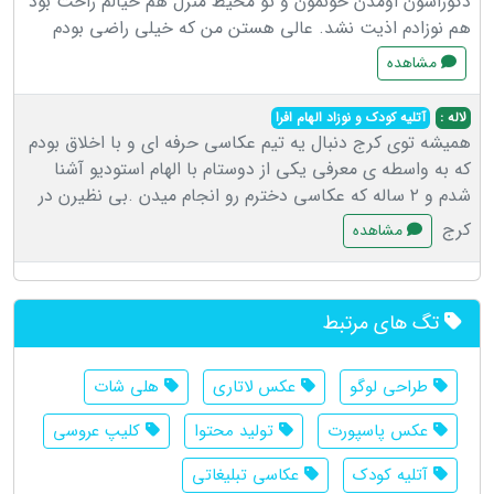
دکوراشون اومدن خونمون و تو محیط منزل هم خیالم راحت بود
هم نوزادم اذیت نشد. عالی هستن من که خیلی راضی بودم
مشاهده
لاله :
آتلیه کودک و نوزاد الهام افرا
همیشه توی کرج دنبال یه تیم عکاسی حرفه ای و با اخلاق بودم
که به واسطه ی معرفی یکی از دوستام با الهام استودیو آشنا
شدم و‌ ۲ ساله که عکاسی دخترم رو انجام میدن .بی نظیرن در
کرج
مشاهده
تگ های مرتبط
طراحی لوگو
عکس لاتاری
هلی شات
عکس پاسپورت
تولید محتوا
کلیپ عروسی
آتلیه کودک
عکاسی تبلیغاتی