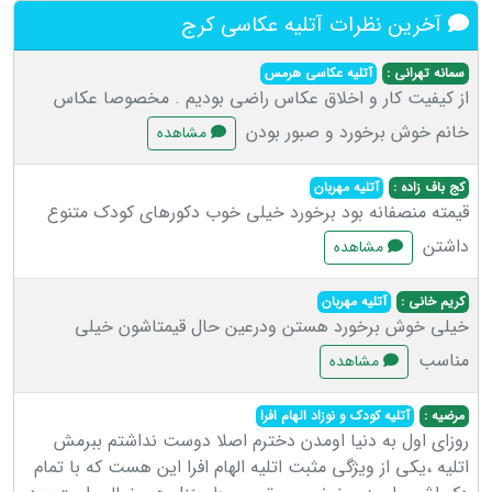
آخرین نظرات آتلیه عکاسی کرج
سمانه تهرانی :
آتلیه عکاسی هرمس
از کیفیت کار و اخلاق عکاس راضی بودیم . مخصوصا عکاس
خانم خوش برخورد و صبور بودن
مشاهده
کج باف زاده :
آتلیه مهربان
قیمته منصفانه بود برخورد خیلی خوب دکورهای کودک متنوع
داشتن
مشاهده
کریم خانی :
آتلیه مهربان
خیلی خوش برخورد هستن ودرعین حال قیمتاشون خیلی
مناسب
مشاهده
مرضیه :
آتلیه کودک و نوزاد الهام افرا
روزای اول به دنیا اومدن دخترم اصلا دوست نداشتم ببرمش
اتلیه ،یکی از ویژگی مثبت اتلیه الهام افرا این هست که با تمام