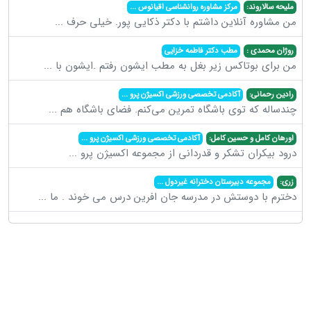
ملیحه سالاروند:
مرکز مشاوره روانشناسی اقیانوس
...
من مشاوره آنلاین داشتم با دکتر ذکایی پور. خیلی حرف
...
روژان محمدی :
مطب دکتر فاطمه خزایی
من برای بوتاکس زیر بغل به مطب ایشون رفتم .ایشون با
...
رادین رحمانی:
آکادمی تخصصی ورزشی اکسیژن پرو
...
چندساله که توی باشگاه تمرین می‌کنم. فضای باشگاه هم
...
اورهان کامل و حسین کامل:
آکادمی تخصصی ورزشی اکسیژن پرو
...
درود بیکران تشکر و قدردانی از مجموعه اکسیژن پرو
...
زری:
مجموعه دبیرستان دخترانه غیردول
...
دخترم با دوستش در مدرسه جان افرین درس می خوند . ما
...