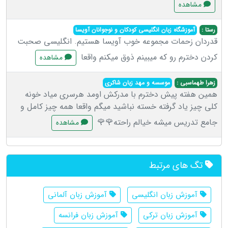
مشاهده
رستا :
آموزشگاه زبان انگلیسی کودکان و نوجوانان آویسا
قدردان زحمات مجموعه خوب آویسا هستیم. انگلیسی صحبت
کردن دخترم رو که میبینم ذوق میکنم واقعا
مشاهده
زهرا طهماسبی :
موسسه و مهد زبان شاکری
همین هفته پیش دخترم با مدرکش اومد هرسری میاد خونه
کلی چیز یاد گرفته خسته نباشید میگم واقعا همه چیز کامل و
جامع تدریس میشه خیالم راحته🌹🌹
مشاهده
تگ های مرتبط
آموزش زبان انگلیسی
آموزش زبان آلمانی
آموزش زبان ترکی
آموزش زبان فرانسه