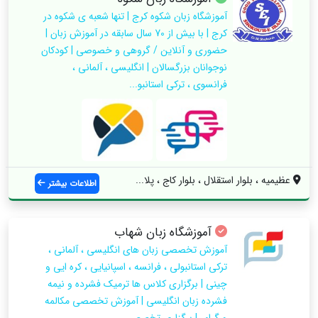
️آموزشگاه زبان شكوه كرج | تنها شعبه ی شکوه در
کرج | با بیش از 70 سال سابقه در آموزش زبان |
حضوري و آنلاين / گروهي و خصوصي | كودكان
نوجوانان بزرگسالان | انگليسي ، آلماني ،
فرانسوي ، تركي استانبو...
عظیمیه ، بلوار استقلال ، بلوار کاج ، پلا...
اطلاعات بیشتر
آموزشگاه زبان شهاب
آموزش تخصصی زبان های انگلیسی ، آلمانی ،
ترکی استانبولی ، فرانسه ، اسپانیایی ، کره ایی و
چینی | برگزاری کلاس ها ترمیک فشرده و نیمه
فشرده زبان انگلیسی | آموزش تخصصی مکالمه