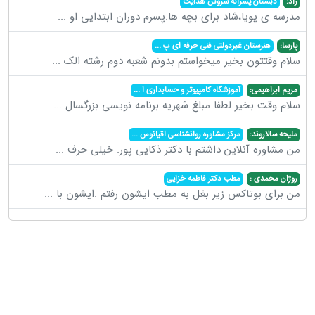
راد:
دبستان پسرانه سروش هدایت
مدرسه ی پویا،شاد برای بچه ها.پسرم دوران ابتدایی او
...
پارسا:
هنرستان غیردولتی فنی حرفه ای پ
...
سلام وقتتون بخیر میخواستم بدونم شعبه دوم رشته الک
...
مریم ابراهیمی:
آموزشگاه کامپیوتر و حسابداری ا
...
سلام وقت بخیر لطفا مبلغ شهریه برنامه نویسی بزرگسال
...
ملیحه سالاروند:
مرکز مشاوره روانشناسی اقیانوس
...
من مشاوره آنلاین داشتم با دکتر ذکایی پور. خیلی حرف
...
روژان محمدی :
مطب دکتر فاطمه خزایی
من برای بوتاکس زیر بغل به مطب ایشون رفتم .ایشون با
...