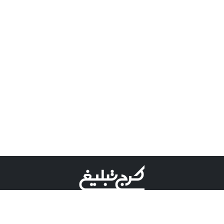
©کرج تبلیغ علامت تجاری ثبت شده در "اداره ثبت برند"
میباشد و هرگونه استفاده از این عنوان با پسوند و پیشوند قابل