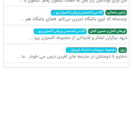
من برای بوتاکس زیر بغل به مطب ایشون رفتم .ایشون با
...
رادین رحمانی:
آکادمی تخصصی ورزشی اکسیژن پرو
...
چندساله که توی باشگاه تمرین می‌کنم. فضای باشگاه هم
...
اورهان کامل و حسین کامل:
آکادمی تخصصی ورزشی اکسیژن پرو
...
درود بیکران تشکر و قدردانی از مجموعه اکسیژن پرو
...
زری:
مجموعه دبیرستان دخترانه غیردول
...
دخترم با دوستش در مدرسه جان افرین درس می خوند . ما
...