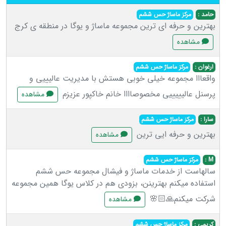
حامد :
مرکز ماساژ حس ششم
بهترین و حرفه ای ترین مجموعه ماساژ و یوگا در منطقه ی کرج
مشاهده
ارغوان :
مرکز ماساژ حس ششم
واقعااا مجموعه خیلی خوبی هستش با مدیریت عالیییی و
پرسنل عالیییییی مخصوصاااا خانم خاکپور عزیزم
مشاهده
سارا :
مرکز ماساژ حس ششم
بهترین و حرفه ایی ترین
مشاهده
M :
مرکز ماساژ حس ششم
سالهاست از خدمات ماساژ و فیشال مجموعه حس ششم
استفاده میکنم بهترینن، بزودی هم در کلاس یوگا همین مجموعه
شرکت میکنم🙏🏻🌸
مشاهده
کریمی :
مرکز ماساژ حس ششم