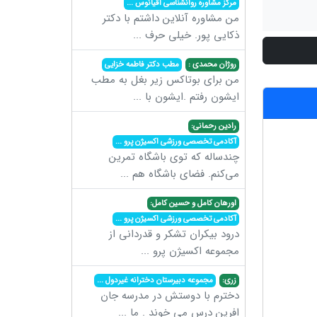
مرکز مشاوره روانشناسی اقیانوس
...
من مشاوره آنلاین داشتم با دکتر
ذکایی پور. خیلی حرف
...
روژان محمدی :
مطب دکتر فاطمه خزایی
من برای بوتاکس زیر بغل به مطب
ایشون رفتم .ایشون با
...
رادین رحمانی:
آکادمی تخصصی ورزشی اکسیژن پرو
...
چندساله که توی باشگاه تمرین
می‌کنم. فضای باشگاه هم
...
اورهان کامل و حسین کامل:
آکادمی تخصصی ورزشی اکسیژن پرو
...
درود بیکران تشکر و قدردانی از
مجموعه اکسیژن پرو
...
زری:
مجموعه دبیرستان دخترانه غیردول
...
دخترم با دوستش در مدرسه جان
افرین درس می خوند . ما
...