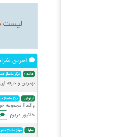
آخرین نظرات 
حامد :
مرکز ماساژ 
بهترین و حرفه ای
ارغوان :
مرکز ماساژ
واقعااا مجموعه خ
خاکپور عزیزم
م
سارا :
مرکز ماساژ ح