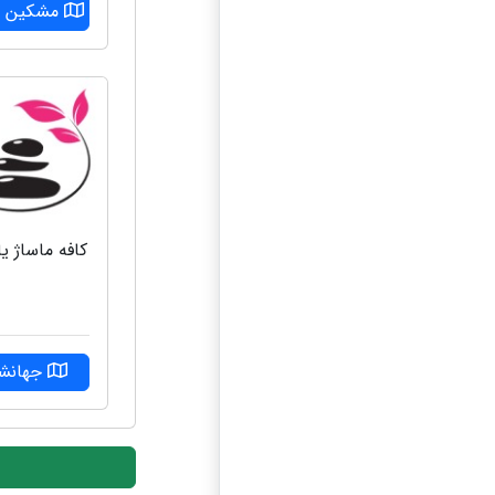
مشکین د
کافه ماساژ ی
جهانشه