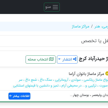
منو
می، هنر
مراکز ماساژ
ژ حیدرآباد کرج
انتشار
انتخاب محله
مرکز ماساژ بانوان آراما
نواع ماساژ ریلکسی ، سوئدی ، آروماتراپی ، سنگ داغ ، شمع داغ ، سر
صورت ، ترکیبی و... در محیطی آرام ، تمیز و دلنشین با قیمتهای استثنایی
ان ولیعصر ، بوستان چهار...
اطلاعات بیشتر