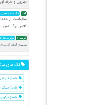
بهترین و حرفه ای
M :
مرکز ماساژ حس 
سالهاست از خدمات
کلاس یوگا همین 
کریمی :
مرکز ماساژ
ماساژ فقط اسپرت 
تگ های مرت
ماساژ تایلند
ماساژ سنگ د
ماساژ ترکیبی