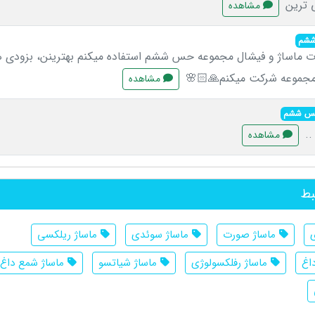
ی ترین
مشاهده
ششم
 ماساژ و فیشال مجموعه حس ششم استفاده میکنم بهترینن، بزودی ه
مجموعه شرکت میکنم🙏🏻🌸
مشاهده
 حس ششم
..
مشاهده
بط
ی
ماساژ صورت
ماساژ سوئدی
ماساژ ریلکسی
اغ
ماساژ رفلکسولوژی
ماساژ شیاتسو
ماساژ شمع داغ