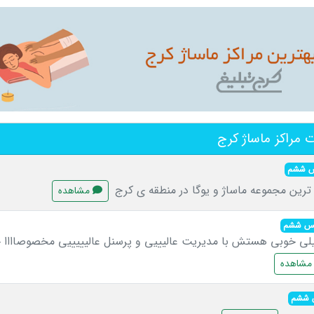
مراکز ماساژ کرج
حس ششم
 ترین مجموعه ماساژ و یوگا در منطقه ی کرج
مشاهده
 حس ششم
یلی خوبی هستش با مدیریت عالیییی و پرسنل عالیییییی مخصوصاااا خ
شاهده
س ششم