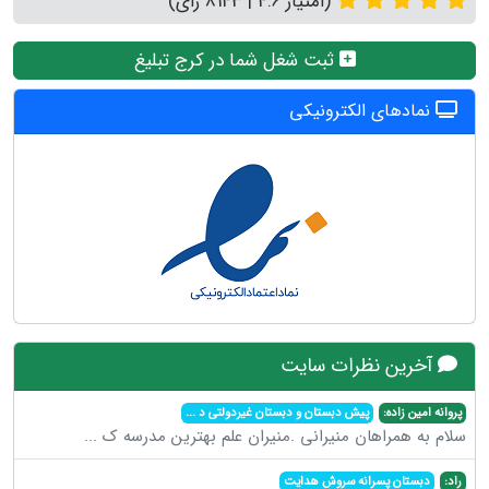
(امتیاز 4.6 | 8143 رای)
ثبت شغل شما در کرج تبلیغ
نمادهای الکترونیکی
آخرین نظرات سایت
پروانه امین زاده:
پیش دبستان و دبستان غیردولتی د
...
سلام به همراهان منیرانی .منیران علم بهترین مدرسه ک
...
راد:
دبستان پسرانه سروش هدایت