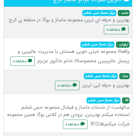
حامد :
مرکز ماساژ حس ششم
بهترین و حرفه ای ترین مجموعه ماساژ و یوگا در منطقه ی کرج
مشاهده
ارغوان :
مرکز ماساژ حس ششم
واقعااا مجموعه خیلی خوبی هستش با مدیریت عالیییی و
پرسنل عالیییییی مخصوصاااا خانم خاکپور عزیزم
مشاهده
سارا :
مرکز ماساژ حس ششم
بهترین و حرفه ایی ترین
مشاهده
M :
مرکز ماساژ حس ششم
سالهاست از خدمات ماساژ و فیشال مجموعه حس ششم
استفاده میکنم بهترینن، بزودی هم در کلاس یوگا همین مجموعه
شرکت میکنم🙏🏻🌸
مشاهده