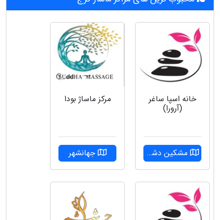
خانه اسپا ساغر
مرکز ماساژ بودا
(آرورا)
مشکین دشت
جهانشهر