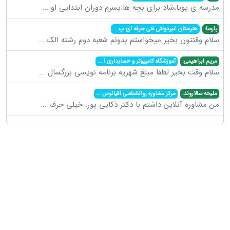
مدرسه ی پویا،شاد برای بچه ها.پسرم دوران ابتدایی او
...
پارسا:
هنرستان غیردولتی فنی حرفه ای پ
...
سلام وقتتون بخیر میخواستم بدونم شعبه دوم رشته الک
...
مریم ابراهیمی:
آموزشگاه کامپیوتر و حسابداری ا
...
سلام وقت بخیر لطفا مبلغ شهریه برنامه نویسی بزرگسال
...
ملیحه سالاروند:
مرکز مشاوره روانشناسی اقیانوس
...
من مشاوره آنلاین داشتم با دکتر ذکایی پور. خیلی حرف
...