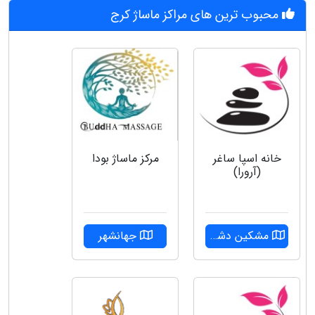
محبوب ترین های مراکز ماساژ کرج
خانه اسپا ساغر
مرکز ماساژ بودا
(آرورا)
مشکین دشت
جهانشهر