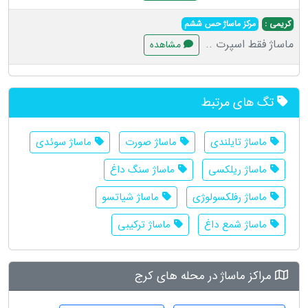
کریمی :
مرکز ماساژ حس ششم
ماساژ فقط اسپرت ..
مشاهده
تگ های مرتبط
ماساژ تایلندی
ماساژ صورت
ماساژ سوئدی
ماساژ ریلکسی
ماساژ سنگ داغ
ماساژ رفلکسولوژی
ماساژ شیاتسو
ماساژ شمع داغ
ماساژ ترکیبی
مراکز ماساژ در محله های کرج