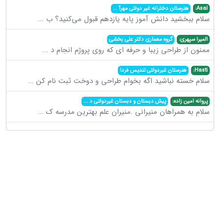
Asal:
هنرستان دخترانه غیر دولتی مهرآ
...
سلام ببخشید دانش آموز پایه یازدهم قبول می‌کنید؟ ب
...
المیرا سپهری:
گروه معماری دکتر علی بخشی
ممنون از طراحی زیبا و حرفه ای که روی پروژم انجام د
...
Hasti:
هنرستان غیردولتی تندیس فردا
سلام خسته نباشید اگه بخوام طراحی و دوخت ثبت نام کن
...
پروانه امین زاده:
پیش دبستان و دبستان غیردولتی د
...
سلام به همراهان منیرانی .منیران علم بهترین مدرسه ک
...