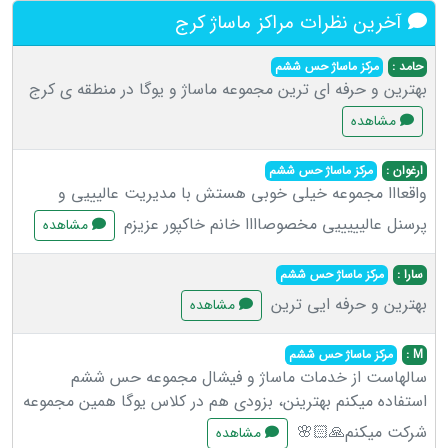
آخرین نظرات مراکز ماساژ کرج
حامد :
مرکز ماساژ حس ششم
بهترین و حرفه ای ترین مجموعه ماساژ و یوگا در منطقه ی کرج
مشاهده
ارغوان :
مرکز ماساژ حس ششم
واقعااا مجموعه خیلی خوبی هستش با مدیریت عالیییی و
پرسنل عالیییییی مخصوصاااا خانم خاکپور عزیزم
مشاهده
سارا :
مرکز ماساژ حس ششم
بهترین و حرفه ایی ترین
مشاهده
M :
مرکز ماساژ حس ششم
سالهاست از خدمات ماساژ و فیشال مجموعه حس ششم
استفاده میکنم بهترینن، بزودی هم در کلاس یوگا همین مجموعه
شرکت میکنم🙏🏻🌸
مشاهده