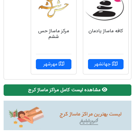
کافه ماساژ یادمان
مرکز ماساژ حس
ششم
جهانشهر
مهرشهر
مشاهده لیست کامل مراکز ماساژ کرج