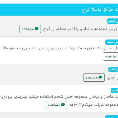
مراکز ماساژ کرج
حس ششم
 ترین مجموعه ماساژ و یوگا در منطقه ی کرج
مشاهده
 حس ششم
یلی خوبی هستش با مدیریت عالیییی و پرسنل عالیییییی مخصوصاااا خ
شاهده
س ششم
ی ترین
مشاهده
ششم
 ماساژ و فیشال مجموعه حس ششم استفاده میکنم بهترینن، بزودی ه
مجموعه شرکت میکنم🙏🏻🌸
مشاهده
 حس ششم