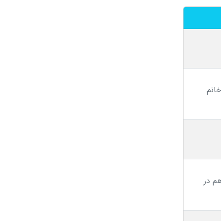
انم
م در