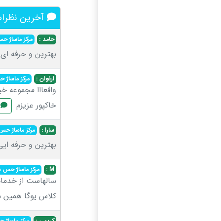
آخرین نظرات 
حامد :
مرکز ماساژ 
بهترین و حرفه ای
ارغوان :
مرکز ماساژ
واقعااا مجموعه خ
خاکپور عزیزم
م
سارا :
مرکز ماساژ ح
بهترین و حرفه ای
M :
مرکز ماساژ حس 
سالهاست از خدمات
کلاس یوگا همین 
کریمی :
مرکز ماساژ