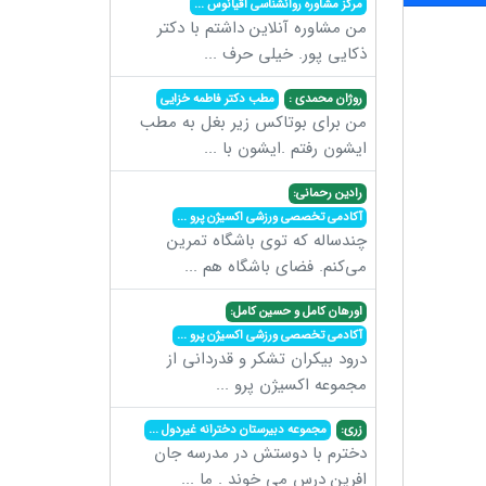
مرکز مشاوره روانشناسی اقیانوس
...
من مشاوره آنلاین داشتم با دکتر
ذکایی پور. خیلی حرف
...
روژان محمدی :
مطب دکتر فاطمه خزایی
من برای بوتاکس زیر بغل به مطب
ایشون رفتم .ایشون با
...
رادین رحمانی:
آکادمی تخصصی ورزشی اکسیژن پرو
...
چندساله که توی باشگاه تمرین
می‌کنم. فضای باشگاه هم
...
اورهان کامل و حسین کامل:
آکادمی تخصصی ورزشی اکسیژن پرو
...
درود بیکران تشکر و قدردانی از
مجموعه اکسیژن پرو
...
زری:
مجموعه دبیرستان دخترانه غیردول
...
دخترم با دوستش در مدرسه جان
افرین درس می خوند . ما
...