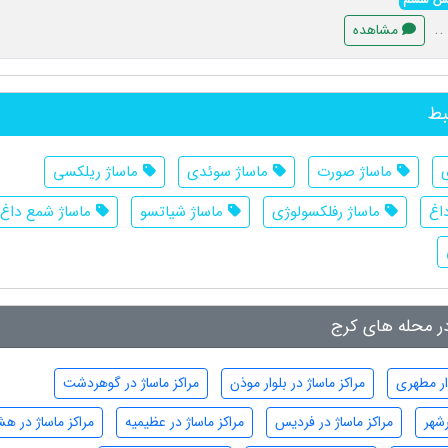
..
مشاهده
بط
ی
ماساژ صورت
ماساژ سوئدی
ماساژ ریلکسی
اغ
ماساژ رفلکسولوژی
ماساژ شیاتسو
ماساژ شمع داغ
در محله های کرج
وار مطهری
مراکز ماساژ در بلوار موذن
مراکز ماساژ در گوهردشت
رشهر
مراکز ماساژ در فردیس
مراکز ماساژ در عظیمیه
مراکز ماساژ در هش