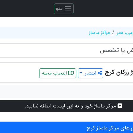
منو
می، هنر
مراکز ماساژ
ژ رزکان کرج
انتشار
انتخاب محله
مراکز ماساژ خود را به این لیست اضافه نمایید.
های مراکز ماساژ کرج