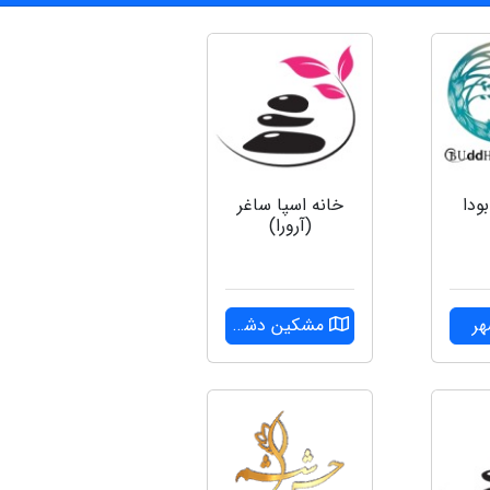
بودا
خانه اسپا ساغر
(آرورا)
ر
مشکین دشت