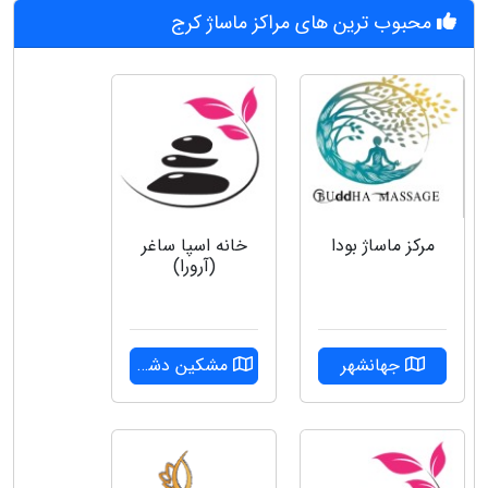
محبوب ترین های مراکز ماساژ کرج
مرکز ماساژ بودا
خانه اسپا ساغر
(آرورا)
جهانشهر
مشکین دشت