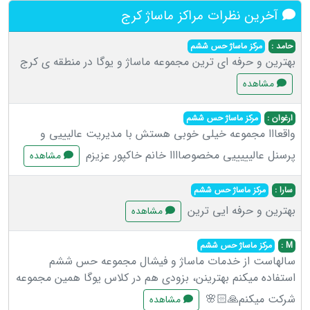
آخرین نظرات مراکز ماساژ کرج
حامد :
مرکز ماساژ حس ششم
بهترین و حرفه ای ترین مجموعه ماساژ و یوگا در منطقه ی کرج
مشاهده
ارغوان :
مرکز ماساژ حس ششم
واقعااا مجموعه خیلی خوبی هستش با مدیریت عالیییی و
پرسنل عالیییییی مخصوصاااا خانم خاکپور عزیزم
مشاهده
سارا :
مرکز ماساژ حس ششم
بهترین و حرفه ایی ترین
مشاهده
M :
مرکز ماساژ حس ششم
سالهاست از خدمات ماساژ و فیشال مجموعه حس ششم
استفاده میکنم بهترینن، بزودی هم در کلاس یوگا همین مجموعه
شرکت میکنم🙏🏻🌸
مشاهده