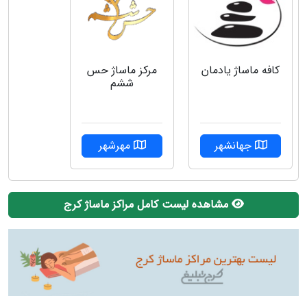
کافه ماساژ یادمان
مرکز ماساژ حس
ششم
جهانشهر
مهرشهر
مشاهده لیست کامل مراکز ماساژ کرج