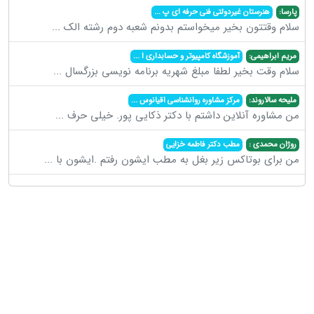
پارسا:
هنرستان غیردولتی فنی حرفه ای پ
...
سلام وقتتون بخیر میخواستم بدونم شعبه دوم رشته الک
...
مریم ابراهیمی:
آموزشگاه کامپیوتر و حسابداری ا
...
سلام وقت بخیر لطفا مبلغ شهریه برنامه نویسی بزرگسال
...
ملیحه سالاروند:
مرکز مشاوره روانشناسی اقیانوس
...
من مشاوره آنلاین داشتم با دکتر ذکایی پور. خیلی حرف
...
روژان محمدی :
مطب دکتر فاطمه خزایی
من برای بوتاکس زیر بغل به مطب ایشون رفتم .ایشون با
...