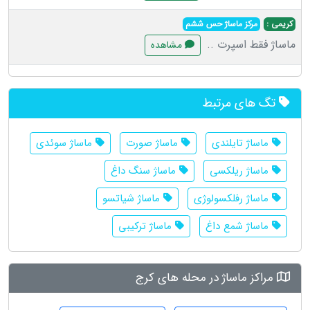
کریمی :
مرکز ماساژ حس ششم
ماساژ فقط اسپرت ..
مشاهده
تگ های مرتبط
ماساژ تایلندی
ماساژ صورت
ماساژ سوئدی
ماساژ ریلکسی
ماساژ سنگ داغ
ماساژ رفلکسولوژی
ماساژ شیاتسو
ماساژ شمع داغ
ماساژ ترکیبی
مراکز ماساژ در محله های کرج