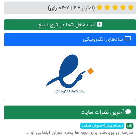
(امتیاز 4.7 | 8137 رای)
ثبت شغل شما در کرج تبلیغ
نمادهای الکترونیکی
آخرین نظرات سایت
راد:
دبستان پسرانه سروش هدایت
مدرسه ی پویا،شاد برای بچه ها.پسرم دوران ابتدایی او
...