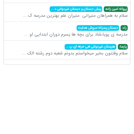
پروانه امین زاده:
پیش دبستان و دبستان غیردولتی د
...
سلام به همراهان منیرانی .منیران علم بهترین مدرسه ک
...
راد:
دبستان پسرانه سروش هدایت
مدرسه ی پویا،شاد برای بچه ها.پسرم دوران ابتدایی او
...
پارسا:
هنرستان غیردولتی فنی حرفه ای پ
...
سلام وقتتون بخیر میخواستم بدونم شعبه دوم رشته الک
...