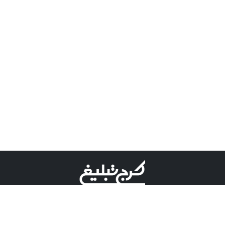
©کرج تبلیغ علامت تجاری ثبت شده در "اداره ثبت برند"
میباشد و هرگونه استفاده از این عنوان با پسوند و پیشوند قابل