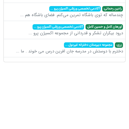
رادین رحمانی:
آکادمی تخصصی ورزشی اکسیژن پرو
...
چندساله که توی باشگاه تمرین می‌کنم. فضای باشگاه هم
...
اورهان کامل و حسین کامل:
آکادمی تخصصی ورزشی اکسیژن پرو
...
درود بیکران تشکر و قدردانی از مجموعه اکسیژن پرو
...
زری:
مجموعه دبیرستان دخترانه غیردول
...
دخترم با دوستش در مدرسه جان افرین درس می خوند . ما
...