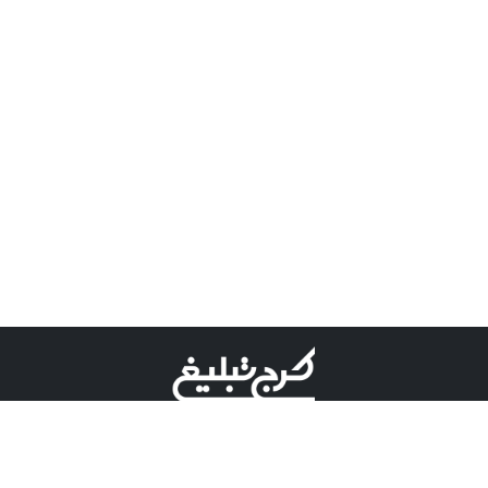
©کرج تبلیغ علامت تجاری ثبت شده در "اداره ثبت برند"
میباشد و هرگونه استفاده از این عنوان با پسوند و پیشوند قابل