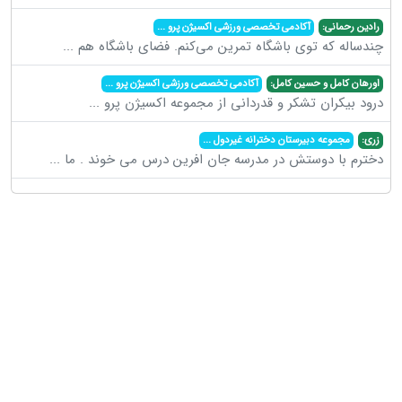
رادین رحمانی:
آکادمی تخصصی ورزشی اکسیژن پرو
...
چندساله که توی باشگاه تمرین می‌کنم. فضای باشگاه هم
...
اورهان کامل و حسین کامل:
آکادمی تخصصی ورزشی اکسیژن پرو
...
درود بیکران تشکر و قدردانی از مجموعه اکسیژن پرو
...
زری:
مجموعه دبیرستان دخترانه غیردول
...
دخترم با دوستش در مدرسه جان افرین درس می خوند . ما
...