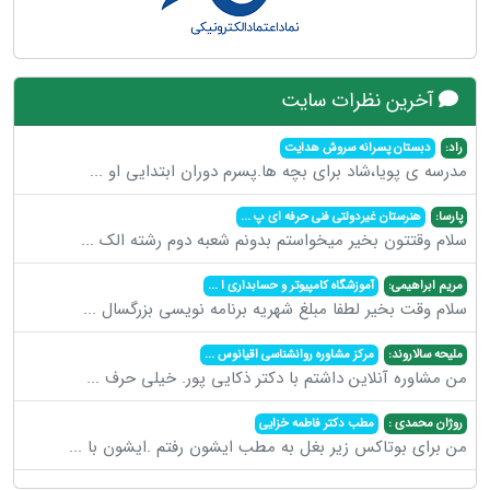
آخرین نظرات سایت
راد:
دبستان پسرانه سروش هدایت
مدرسه ی پویا،شاد برای بچه ها.پسرم دوران ابتدایی او
...
پارسا:
هنرستان غیردولتی فنی حرفه ای پ
...
سلام وقتتون بخیر میخواستم بدونم شعبه دوم رشته الک
...
مریم ابراهیمی:
آموزشگاه کامپیوتر و حسابداری ا
...
سلام وقت بخیر لطفا مبلغ شهریه برنامه نویسی بزرگسال
...
ملیحه سالاروند:
مرکز مشاوره روانشناسی اقیانوس
...
من مشاوره آنلاین داشتم با دکتر ذکایی پور. خیلی حرف
...
روژان محمدی :
مطب دکتر فاطمه خزایی
من برای بوتاکس زیر بغل به مطب ایشون رفتم .ایشون با
...