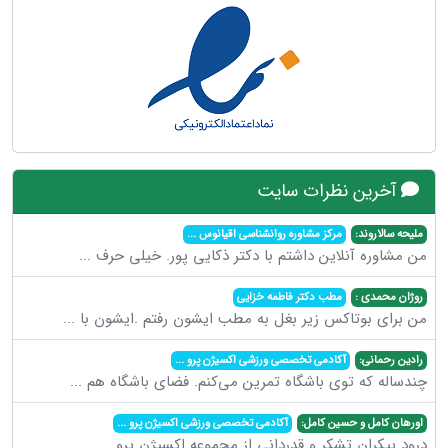
آخرین نظرات سایت
ملیحه سالاروند:
مرکز مشاوره روانشناسی اقیانوس
...
من مشاوره آنلاین داشتم با دکتر ذکایی پور. خیلی حرف
...
روژان محمدی :
مطب دکتر فاطمه خزایی
من برای بوتاکس زیر بغل به مطب ایشون رفتم .ایشون با
...
رادین رحمانی:
آکادمی تخصصی ورزشی اکسیژن پرو
...
چندساله که توی باشگاه تمرین می‌کنم. فضای باشگاه هم
...
اورهان کامل و حسین کامل:
آکادمی تخصصی ورزشی اکسیژن پرو
...
درود بیکران تشکر و قدردانی از مجموعه اکسیژن پرو
...