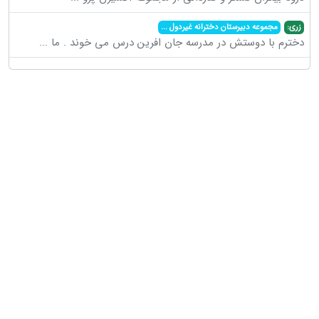
زری:
مجموعه دبیرستان دخترانه غیردول
...
دخترم با دوستش در مدرسه جان افرین درس می خوند . ما
...