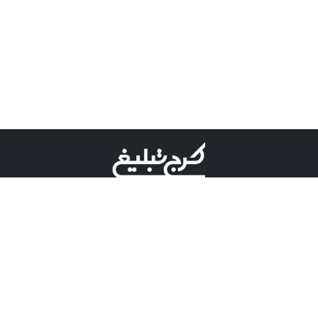
©کرج تبلیغ علامت تجاری ثبت شده در "اداره ثبت برند"
میباشد و هرگونه استفاده از این عنوان با پسوند و پیشوند قابل
پیگیری قضایی میباشد.
دارای نماد اعتبار 1 ستاره از مركز توسعه تجارت الكترونیكی
وزارت صنعت، معدن و تجارت.
مسئولیت آگهی های درج شده در این سایت بر عهده آگهی
دهنده می باشد.