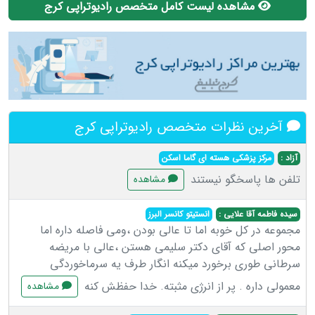
مشاهده لیست کامل متخصص رادیوتراپی کرج
آخرین نظرات متخصص رادیوتراپی کرج
آزاد :
مرکز پزشکی هسته ای گاما اسکن
تلفن ها پاسخگو نیستند
مشاهده
سیده فاطمه آقا علایی :
انستیتو کانسر البرز
مجموعه در کل خوبه اما تا عالی بودن ،ومی فاصله داره اما
محور اصلی که آقای دکتر سلیمی هستن ،عالی با مریضه
سرطانی طوری برخورد میکنه انگار طرف یه سرماخوردگی
معمولی داره . پر از انرژی مثبته. خدا حفظش کنه
مشاهده