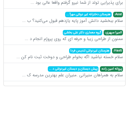
برای پذیرایی تولد از شما نیرو گرفتم واقعا عالی بود
...
Asal:
هنرستان دخترانه غیر دولتی مهرآ
...
سلام ببخشید دانش آموز پایه یازدهم قبول می‌کنید؟ ب
...
المیرا سپهری:
گروه معماری دکتر علی بخشی
ممنون از طراحی زیبا و حرفه ای که روی پروژم انجام د
...
Hasti:
هنرستان غیردولتی تندیس فردا
سلام خسته نباشید اگه بخوام طراحی و دوخت ثبت نام کن
...
پروانه امین زاده:
پیش دبستان و دبستان غیردولتی د
...
سلام به همراهان منیرانی .منیران علم بهترین مدرسه ک
...