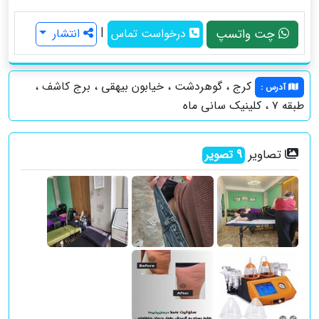
|
چت واتسپ
درخواست تماس
انتشار
کرج ، گوهردشت ، خیابون بیهقی ، برج کاشف ،
آدرس
:
طبقه ۷ ، کلینیک سانی ماه
تصاویر
9
تصویر