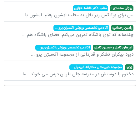
روژان محمدی :
مطب دکتر فاطمه خزایی
من برای بوتاکس زیر بغل به مطب ایشون رفتم .ایشون با
...
رادین رحمانی:
آکادمی تخصصی ورزشی اکسیژن پرو
...
چندساله که توی باشگاه تمرین می‌کنم. فضای باشگاه هم
...
اورهان کامل و حسین کامل:
آکادمی تخصصی ورزشی اکسیژن پرو
...
درود بیکران تشکر و قدردانی از مجموعه اکسیژن پرو
...
زری:
مجموعه دبیرستان دخترانه غیردول
...
دخترم با دوستش در مدرسه جان افرین درس می خوند . ما
...