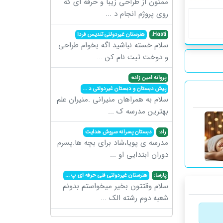
ممنون از طراحی زیبا و حرفه ای که
روی پروژم انجام د
...
Hasti:
هنرستان غیردولتی تندیس فردا
سلام خسته نباشید اگه بخوام طراحی
و دوخت ثبت نام کن
...
پروانه امین زاده:
پیش دبستان و دبستان غیردولتی د
...
سلام به همراهان منیرانی .منیران علم
بهترین مدرسه ک
...
راد:
دبستان پسرانه سروش هدایت
مدرسه ی پویا،شاد برای بچه ها.پسرم
دوران ابتدایی او
...
پارسا:
هنرستان غیردولتی فنی حرفه ای پ
...
سلام وقتتون بخیر میخواستم بدونم
شعبه دوم رشته الک
...