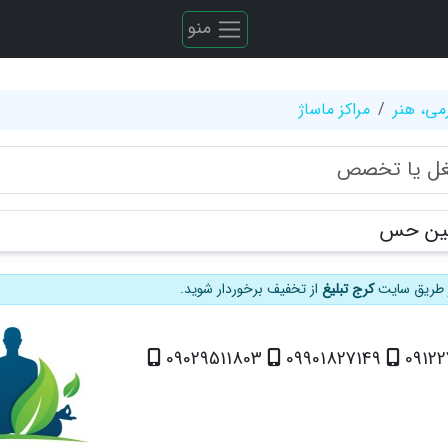
منو
می، هنر
مراکز ماساژ
مین حس
از طریق سایت
کرج تبلیغ
از تخفیف برخوردار شوید.
09029511803
09901827149
0912