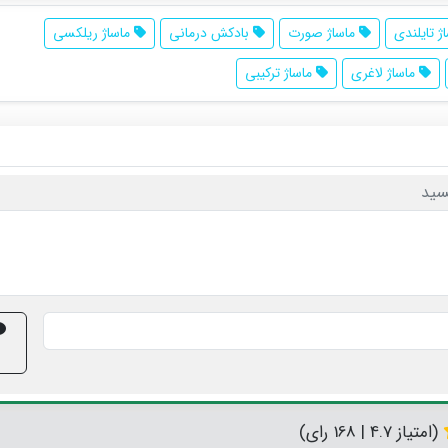
ژ تایلندی
ماساژ صورت
بادکش درمانی
ماساژ ریلکسی
ماساژ لاغری
ماساژ ترکیبی
سید
(امتیاز 4.7 | 168 رای)