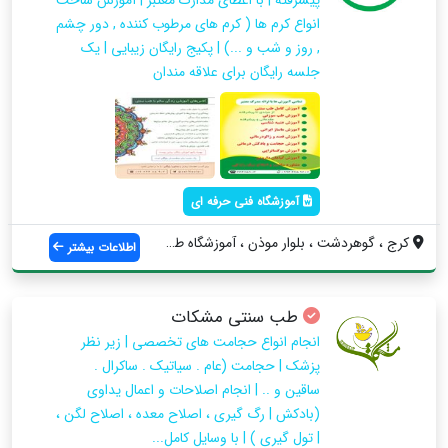
انواع کرم ها ( کرم های مرطوب کننده , دور چشم
, روز و شب و ...) | پکیج رایگان زیبایی | یک
جلسه رایگان برای علاقه مندان
آموزشگاه فنی حرفه ای
کرج ، گوهردشت ، بلوار موذن ، آموزشگاه طب...
اطلاعات بیشتر
طب سنتی مشکات
انجام انواع حجامت های تخصصی | زیر نظر
پزشک | حجامت (عام . سیاتیک . ساکرال .
ساقین و .. | انجام اصلاحات و اعمال یداوی
(بادکش | رگ گیری ، اصلاح معده ، اصلاح لگن ،
| تول گیری ) | با وسایل کامل...