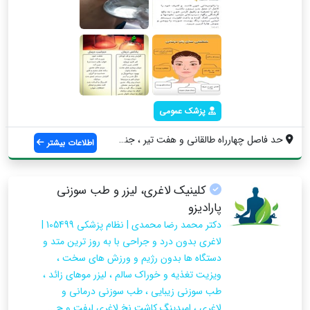
پزشک عمومی
حد فاصل چهارراه طالقانی و هفت تیر ، جنب ...
اطلاعات بیشتر
کلینیک لاغری، لیزر و طب سوزنی
پارادیزو
دکتر محمد رضا محمدی | نظام پزشکی 105499 |
لاغری بدون درد و جراحی با به روز ترین متد و
دستگاه ها بدون رژیم و ورزش های سخت ،
ویزیت تغذیه و خوراک سالم ، لیزر موهای زائد ،
طب سوزنی زیبایی ، طب سوزنی درمانی و
لاغری ، امبدینگ کاشت نخ لاغری لیفت و ج...