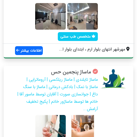
متخصص طب سنتی
مهرشهر انتهای بلوار ارم ، ابتدای بلوار ا...
اطلاعات بیشتر
ماساژ پنجمین حس
ماساژ تایلندی | ماساژ ریلکسی | آروماتراپی |
ماساژ با نمک | بادکش درمانی | ماساژ با سنگ
داغ | جوانسازی صورت | آقایان توسط ماسور آقا |
خانم ها توسط ماساژور خانم | پکیج تخفیف
آرامش ..