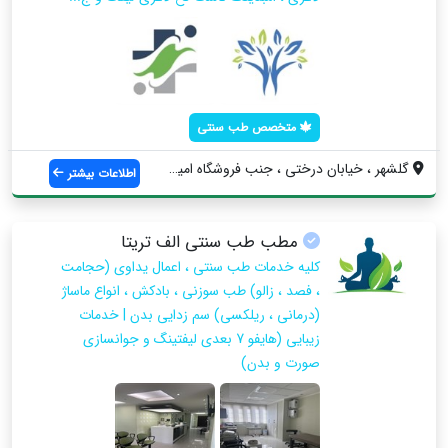
متخصص طب سنتی
گلشهر ، خیابان درختی ، جنب فروشگاه امیرا...
اطلاعات بیشتر
مطب طب سنتی الف تریتا
کلیه خدمات طب سنتی ، اعمال یداوی (حجامت
، فصد ، زالو) طب سوزنی ، بادکش ، انواع ماساژ
(درمانی ، ریلکسی) سم زدایی بدن | خدمات
زیبایی (هایفو 7 بعدی لیفتینگ و جوانسازی
صورت و بدن)