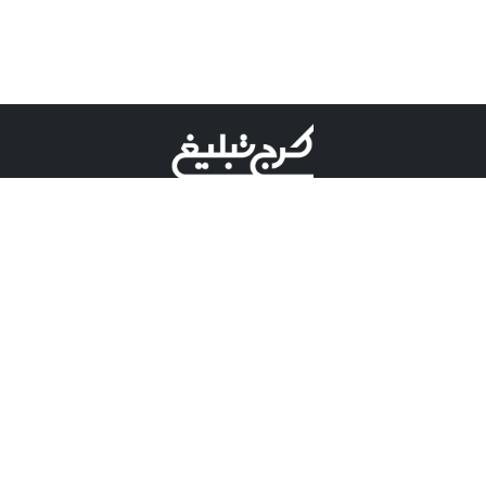
©کرج تبلیغ علامت تجاری ثبت شده در "اداره ثبت برند"
میباشد و هرگونه استفاده از این عنوان با پسوند و پیشوند قابل
پیگیری قضایی میباشد.
دارای نماد اعتبار 1 ستاره از مركز توسعه تجارت الكترونیكی
وزارت صنعت، معدن و تجارت.
مسئولیت آگهی های درج شده در این سایت بر عهده آگهی
دهنده می باشد.
تعرفه تبلیغات