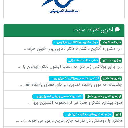
آخرین نظرات سایت
ملیحه سالاروند:
مرکز مشاوره روانشناسی اقیانوس
...
من مشاوره آنلاین داشتم با دکتر ذکایی پور. خیلی حرف
...
روژان محمدی :
مطب دکتر فاطمه خزایی
من برای بوتاکس زیر بغل به مطب ایشون رفتم .ایشون با
...
رادین رحمانی:
آکادمی تخصصی ورزشی اکسیژن پرو
...
چندساله که توی باشگاه تمرین می‌کنم. فضای باشگاه هم
...
اورهان کامل و حسین کامل:
آکادمی تخصصی ورزشی اکسیژن پرو
...
درود بیکران تشکر و قدردانی از مجموعه اکسیژن پرو
...
زری:
مجموعه دبیرستان دخترانه غیردول
...
دخترم با دوستش در مدرسه جان افرین درس می خوند . ما
...