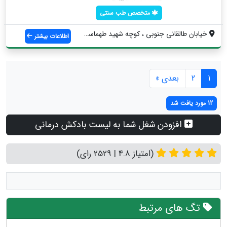
متخصص طب سنتی
خیابان طالقانی جنوبی ، کوچه شهید طهماسبی...
اطلاعات بیشتر
1
2
بعدی »
12 مورد یافت شد
افزودن شغل شما به لیست بادکش درمانی
(امتیاز 4.8 | 2529 رای)
تگ های مرتبط