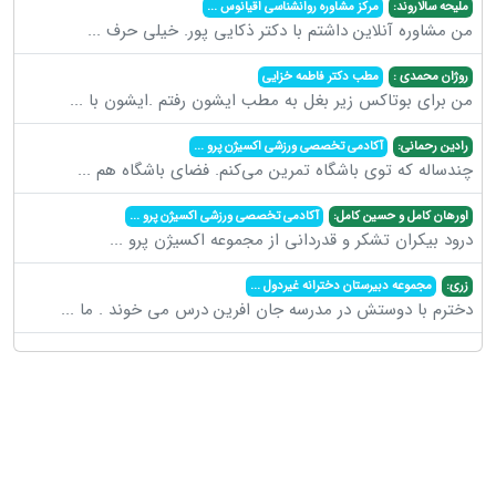
ملیحه سالاروند:
مرکز مشاوره روانشناسی اقیانوس
...
من مشاوره آنلاین داشتم با دکتر ذکایی پور. خیلی حرف
...
روژان محمدی :
مطب دکتر فاطمه خزایی
من برای بوتاکس زیر بغل به مطب ایشون رفتم .ایشون با
...
رادین رحمانی:
آکادمی تخصصی ورزشی اکسیژن پرو
...
چندساله که توی باشگاه تمرین می‌کنم. فضای باشگاه هم
...
اورهان کامل و حسین کامل:
آکادمی تخصصی ورزشی اکسیژن پرو
...
درود بیکران تشکر و قدردانی از مجموعه اکسیژن پرو
...
زری:
مجموعه دبیرستان دخترانه غیردول
...
دخترم با دوستش در مدرسه جان افرین درس می خوند . ما
...