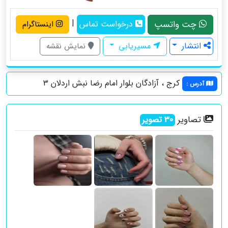
|
چت واتسپ
درخواست تماس
اینستاگرام
انتشار
مسیریابی
نمایش نقشه
کرج ، آزادگان بلوار امام رضا نبش اردلان ۳
آدرس
:
تصاویر
30
تصویر