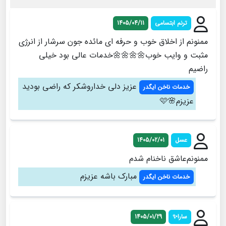
ترنم ابتسامی
1405/04/11
ممنونم از اخلاق خوب و حرفه ای مائده جون سرشار از انرژی
مثبت و وایب خوب🌼🌼🌼🌼خدمات عالی بود خیلی
راضیم
عزیز دلی خداروشکر که راضی بودید
خدمات ناخن ایگدر
عزیزم🌸🩷
عسل
1405/02/01
ممنونم‌عاشق ناخنام شدم
مبارک باشه عزیزم
خدمات ناخن ایگدر
سارا✨️
1405/01/29