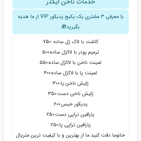
خدمات ناخن ایگدر
با معرفی ۳ مشتری یک پکیج پدیکور VIP از ما هدیه
بگیرید🎁
کاشت با لاک ژل ساده :750
ترمیم پودر با لاکژل ساده:۵۰۰
لمینت ناخن با لاکژل ساده:۵۵۰
لمینت پا با لاکژل ساده:۴۰۰
ژلیش ناخن پا:۳۰۰
ژلیش ناخن دست:۳۵۰
پدیکور خیس:۶۰۰
پارافین تراپی دست:۲۵۰
پارافین تراپی پا:۲۵۰
خانوما دقت کنید ما از بهترین و با کیفیت ترین متریال