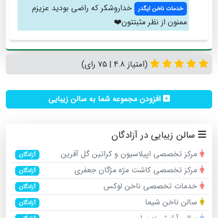
خداروشکر که راضی بودید عزیزم
خدمات ناخن ایگدر
ممنون از نظر مثبتتون❤️
(امتیاز 4.8 | 75 رای)
افزودن مجموعه شما به سالن زیبایی
سالن زیبایی در آزادگان
مرکز تخصصی اپیلاسیون و کراتین گل آفرین
آزادگان
مرکز تخصصی کاشت مژه مژگان جعفری
آزادگان
خدمات تخصصی ناخن لوکس
آزادگان
سالن ناخن شیما
آزادگان