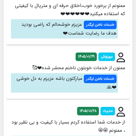
ممنونم از برخورد خوب،اخلاق حرفه ای و متریال با کیفیتی
که استفاده میکنید❤️❤️❤️❤️❤️❤️
عزیزم خوشحالم که راضی بودید
خدمات ناخن ایگدر
هدف ما رضایت شماست❤️
مهرنوش
1405/01/29
ممنون از خدمات خوبتون ناخنم محشر شده❤️🥰
مبارکتون باشه عزیزم به دل خوشی
خدمات ناخن ایگدر
❤️🙏
حدیث
1405/01/28
از خدمات شما استفاده کردم بسیار با کیفیت و بی نظیر بود
، ممنونم 🤩🤩