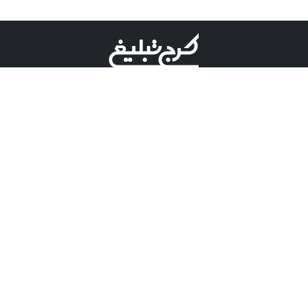
©کرج تبلیغ علامت تجاری ثبت شده در "اداره ثبت برند"
میباشد و هرگونه استفاده از این عنوان با پسوند و پیشوند قابل
پیگیری قضایی میباشد.
دارای نماد اعتبار 1 ستاره از مركز توسعه تجارت الكترونیكی
وزارت صنعت، معدن و تجارت.
مسئولیت آگهی های درج شده در این سایت بر عهده آگهی
دهنده می باشد.
تعرفه تبلیغات
پنل کاربری