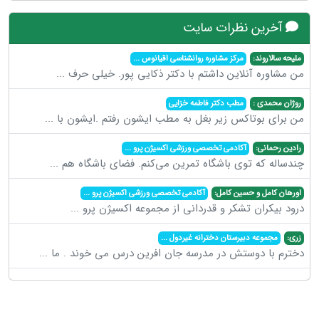
آخرین نظرات سایت
ملیحه سالاروند:
مرکز مشاوره روانشناسی اقیانوس
...
من مشاوره آنلاین داشتم با دکتر ذکایی پور. خیلی حرف
...
روژان محمدی :
مطب دکتر فاطمه خزایی
من برای بوتاکس زیر بغل به مطب ایشون رفتم .ایشون با
...
رادین رحمانی:
آکادمی تخصصی ورزشی اکسیژن پرو
...
چندساله که توی باشگاه تمرین می‌کنم. فضای باشگاه هم
...
اورهان کامل و حسین کامل:
آکادمی تخصصی ورزشی اکسیژن پرو
...
درود بیکران تشکر و قدردانی از مجموعه اکسیژن پرو
...
زری:
مجموعه دبیرستان دخترانه غیردول
...
دخترم با دوستش در مدرسه جان افرین درس می خوند . ما
...