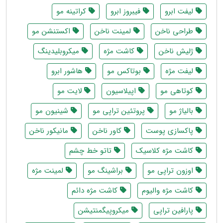
لیفت ابرو
فیبروز ابرو
کراتینه مو
طراحی ناخن
لمینت ناخن
اکستنشن مو
ژلیش ناخن
کاشت مژه
میکروبلیدینگ
لیفت مژه
بوتاکس مو
هاشور ابرو
کوتاهی مو
اپیلاسیون
لایت مو
بالیاژ مو
پروتئین تراپی مو
شینیون مو
پاکسازی پوست
کاور ناخن
مانیکور ناخن
کاشت مژه کلاسیک
تاتو خط چشم
اوزون تراپی مو
براشینگ مو
لمینت مژه
کاشت مژه والیوم
کاشت مژه دائم
پارافین تراپی
میکروپیگمنتیشن