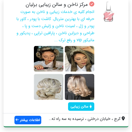
مرکز ناخن و سالن زیبایی برلیان
انجام کلیه ی خدمات زیبایی و ناخن به صورت
حرفه ای با بهترین متریال. کاشت با پودر ، کاور با
پودر و ژل ، لمینت ناخن و ژلیش دست و پا ،
طراحی و دیزاین ناخن ، پارافین تراپی ، پدیکور و
مانیکور vip و رفع ترک ...
سالن زیبایی
کرج ، خیابان درختی ، نرسیده به سه راه ته...
اطلاعات بیشتر