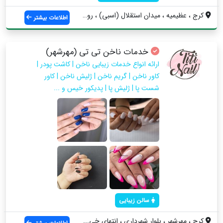
کرج ، عظیمیه ، میدان استقلال (اسبی) ، رو...
اطلاعات بیشتر
خدمات ناخن تی تی (مهرشهر)
ارائه انواع خدمات زیبایی ناخن | کاشت پودر |
کاور‌ ناخن | گریم ناخن | ژلیش ناخن | کاور
شست پا | ژلیش پا | پدیکور خیس و ...
سالن زیبایی
کرج ، مهرشهر ، بلوار شهرداری ، انتهای خی...