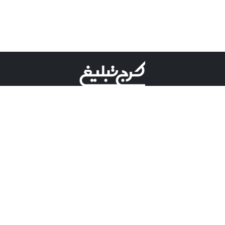
©کرج تبلیغ علامت تجاری ثبت شده در "اداره ثبت برند"
میباشد و هرگونه استفاده از این عنوان با پسوند و پیشوند قابل
پیگیری قضایی میباشد.
دارای نماد اعتبار 1 ستاره از مركز توسعه تجارت الكترونیكی
وزارت صنعت، معدن و تجارت.
مسئولیت آگهی های درج شده در این سایت بر عهده آگهی
دهنده می باشد.
تعرفه تبلیغات