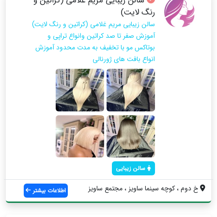
سالن زیبایی مریم غلامی (کراتین و
رنگ لایت)
سالن زیبایی مریم غلامی (کراتین و رنگ لایت)
آموزش صفر تا صد كراتين وانواع تراپي و
بوتاكس مو با تخفيف به مدت محدود آموزش
انواع بافت هاي ژورنالي
سالن زیبایی
خ دوم ، كوچه سينما ساويز ، مجتمع ساويز
اطلاعات بیشتر