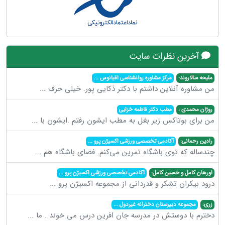
آخرین نظرات سایت
ملیحه سالاروند:
مرکز مشاوره روانشناسی اقیانوس
...
من مشاوره آنلاین داشتم با دکتر ذکایی پور. خیلی حرف
...
روژان محمدی :
مطب دکتر فاطمه خزایی
من برای بوتاکس زیر بغل به مطب ایشون رفتم .ایشون با
...
رادین رحمانی:
آکادمی تخصصی ورزشی اکسیژن پرو
...
چندساله که توی باشگاه تمرین می‌کنم. فضای باشگاه هم
...
اورهان کامل و حسین کامل:
آکادمی تخصصی ورزشی اکسیژن پرو
...
درود بیکران تشکر و قدردانی از مجموعه اکسیژن پرو
...
زری:
مجموعه دبیرستان دخترانه غیردول
...
دخترم با دوستش در مدرسه جان افرین درس می خوند . ما
...