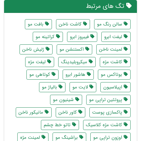
تگ های مرتبط
سالن رنگ مو
کاشت ناخن
بافت مو
لیفت ابرو
فیبروز ابرو
کراتینه مو
لمینت ناخن
اکستنشن مو
ژلیش ناخن
کاشت مژه
میکروبلیدینگ
لیفت مژه
بوتاکس مو
هاشور ابرو
کوتاهی مو
اپیلاسیون
لایت مو
بالیاژ مو
پروتئین تراپی مو
شینیون مو
پاکسازی پوست
کاور ناخن
مانیکور ناخن
کاشت مژه کلاسیک
تاتو خط چشم
اوزون تراپی مو
براشینگ مو
لمینت مژه