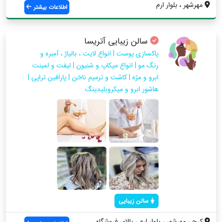
مهرشهر ، بلوار ارم
اطلاعات بیشتر
سالن زیبایی آتریسا
پاکسازی پوست | انواع لایت ، بالیاژ ، آمبره و
رنگ مو | انواع میکاپ و شنیون | لیفت و لمینت
ابرو و مژه | کاشت و ترمیم ناخن | پارافین تراپی |
هاشور ابرو و میکروبلیدینگ
سالن زیبایی
کرج ، مهرشهر ، بلوار ارم ، بالای فروشگاه...