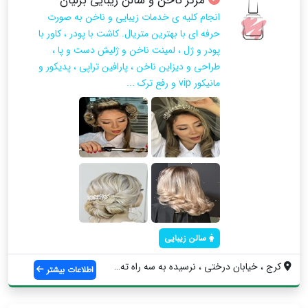
مرکز ناخن و سالن زیبایی برلیان
انجام کلیه ی خدمات زیبایی و ناخن به صورت
حرفه ای با بهترین متریال. کاشت با پودر ، کاور با
پودر و ژل ، لمینت ناخن و ژلیش دست و پا ،
طراحی و دیزاین ناخن ، پارافین تراپی ، پدیکور و
مانیکور vip و رفع ترک ...
سالن زیبایی
کرج ، خیابان درختی ، نرسیده به سه راه ته...
اطلاعات بیشتر