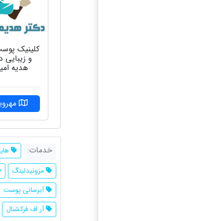
کلینیک پوست
و زیبایی د
هدیه امی
مهرویل
خدمات:
هایف
مزونیدلینگ
آبرسانی پوست
آر اف فرکشنال