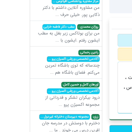
مرکز مشاوره روانشناسی اقیانوس
...
من مشاوره آنلاین داشتم با دکتر
ذکایی پور. خیلی حرف
...
روژان محمدی :
مطب دکتر فاطمه خزایی
من برای بوتاکس زیر بغل به مطب
ایشون رفتم .ایشون با
...
رادین رحمانی:
آکادمی تخصصی ورزشی اکسیژن پرو
...
چندساله که توی باشگاه تمرین
می‌کنم. فضای باشگاه هم
...
ت ،
اورهان کامل و حسین کامل:
اس ،
آکادمی تخصصی ورزشی اکسیژن پرو
...
درود بیکران تشکر و قدردانی از
مجموعه اکسیژن پرو
...
زری:
مجموعه دبیرستان دخترانه غیردول
...
دخترم با دوستش در مدرسه جان
افرین درس می خوند . ما
...