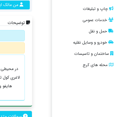
من مالک ا
چاپ و تبلیغات
خدمات عمومی
توضیحات
حمل و نقل
خودرو و وسایل نقلیه
ساختمان و تاسیسات
محله های کرج
در محیطی آر
لاغری کول تک
هایفو 
سوالات متداو