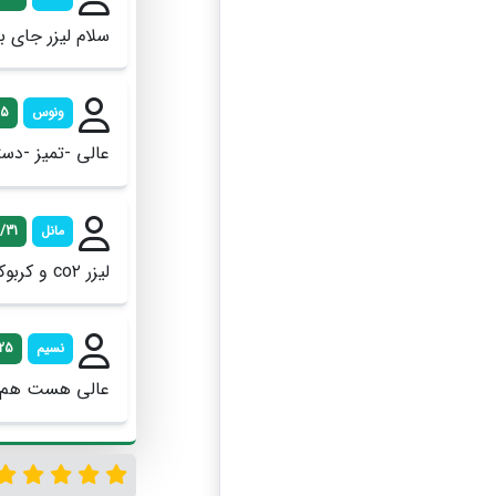
سلام لیزر جای 
ونوس
05
عالی -تمیز -دست
مانل
/31
لیزر co۲ و کربوکسی برای جای بخیه رفتم، قیمت ها عالی، تیم حرفه ای
نسیم
/25
عالی هست هم م