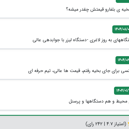
بخیه ی بلفارو قیمتش چقدر میشه؟
1404/08/
گاههای به روز لاغری -دستگاه لیزر با جوابدهی عالی
1404/06
1404/01
حیط و هم دستگاهها و پرسنل
(امتیاز 4.7 | 242 رای)