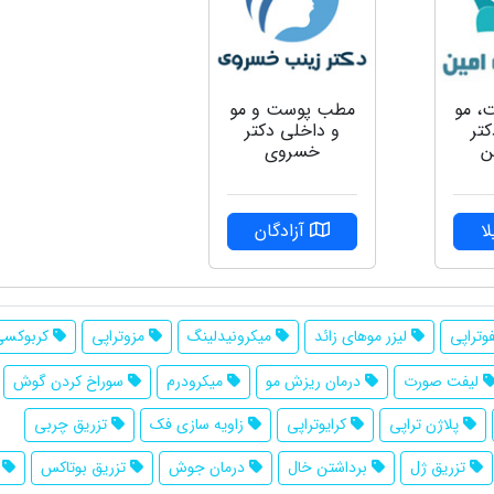
، مو
مطب پوست و مو
کتر
و داخلی دکتر
ن
خسروی
ا
آزادگان
وتراپی
لیزر موهای زائد
میکرونیدلینگ
مزوتراپی
کربوکسی 
لیفت صورت
درمان ریزش مو
میکرودرم
سوراخ کردن گوش
پلاژن تراپی
کرایوتراپی
زاویه سازی فک
تزریق چربی
تزریق ژل
برداشتن خال
درمان جوش
تزریق بوتاکس
ه