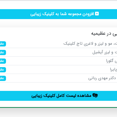
افزودن مجموعه شما به کلینیک زیبایی
ی در عظیمیه
 مو و لیزر و لاغری تاج کلینیک
عظی
و لیزر آیشیل
عظی
 گلورا
عظی
یرا
عظی
کتر مهدی ربانی
عظی
مشاهده لیست کامل کلینیک زیبایی