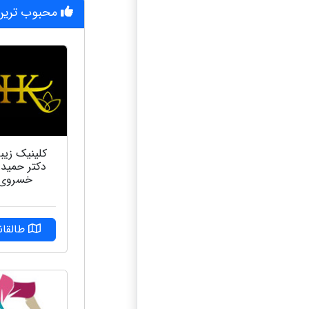
محبوب ترین 
کلینیک زیب
دکتر حمید
خسروی
طالقان