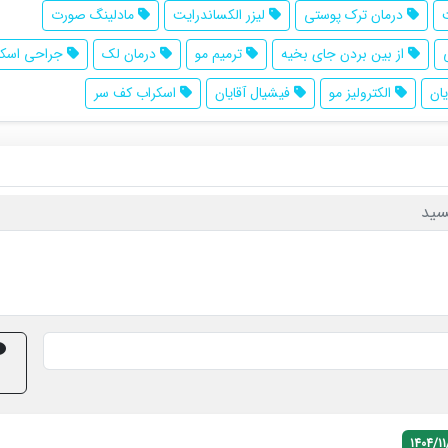
درمان ترک پوستی
لیزر الکساندرایت
مادلینگ صورت
از بین بردن جای بخیه
ترمیم مو
درمان لک
جراحی اسکا
یان
الکترولیز مو
فیشیال آقایان
اسکراب کف سر
سید
1404/11