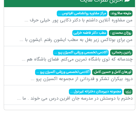
ملیحه سالاروند:
مرکز مشاوره روانشناسی اقیانوس
...
من مشاوره آنلاین داشتم با دکتر ذکایی پور. خیلی حرف
...
روژان محمدی :
مطب دکتر فاطمه خزایی
من برای بوتاکس زیر بغل به مطب ایشون رفتم .ایشون با
...
رادین رحمانی:
آکادمی تخصصی ورزشی اکسیژن پرو
...
چندساله که توی باشگاه تمرین می‌کنم. فضای باشگاه هم
...
اورهان کامل و حسین کامل:
آکادمی تخصصی ورزشی اکسیژن پرو
...
درود بیکران تشکر و قدردانی از مجموعه اکسیژن پرو
...
زری:
مجموعه دبیرستان دخترانه غیردول
...
دخترم با دوستش در مدرسه جان افرین درس می خوند . ما
...