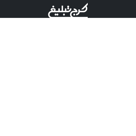
©کرج تبلیغ علامت تجاری ثبت شده در "اداره ثبت برند"
میباشد و هرگونه استفاده از این عنوان با پسوند و پیشوند قابل
پیگیری قضایی میباشد.
دارای نماد اعتبار 1 ستاره از مركز توسعه تجارت الكترونیكی
وزارت صنعت، معدن و تجارت.
مسئولیت آگهی های درج شده در این سایت بر عهده آگهی
دهنده می باشد.
تعرفه تبلیغات
پنل کاربری
تماس با کرج تبلیغ