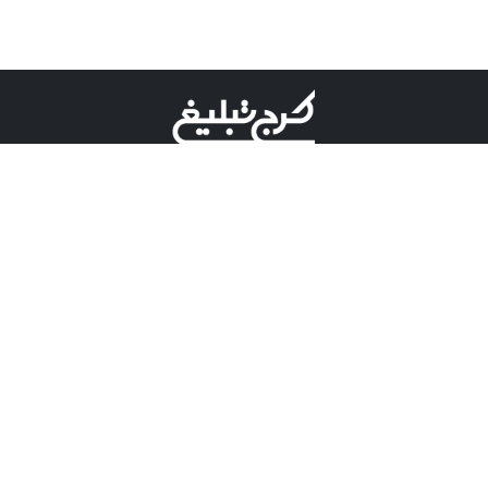
©کرج تبلیغ علامت تجاری ثبت شده در "اداره ثبت برند"
میباشد و هرگونه استفاده از این عنوان با پسوند و پیشوند قابل
پیگیری قضایی میباشد.
دارای نماد اعتبار 1 ستاره از مركز توسعه تجارت الكترونیكی
وزارت صنعت، معدن و تجارت.
مسئولیت آگهی های درج شده در این سایت بر عهده آگهی
دهنده می باشد.
تعرفه تبلیغات
پنل کاربری