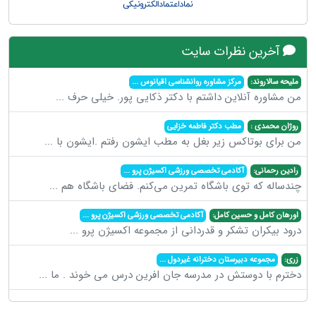
آخرین نظرات سایت
ملیحه سالاروند:
مرکز مشاوره روانشناسی اقیانوس
...
من مشاوره آنلاین داشتم با دکتر ذکایی پور. خیلی حرف
...
روژان محمدی :
مطب دکتر فاطمه خزایی
من برای بوتاکس زیر بغل به مطب ایشون رفتم .ایشون با
...
رادین رحمانی:
آکادمی تخصصی ورزشی اکسیژن پرو
...
چندساله که توی باشگاه تمرین می‌کنم. فضای باشگاه هم
...
اورهان کامل و حسین کامل:
آکادمی تخصصی ورزشی اکسیژن پرو
...
درود بیکران تشکر و قدردانی از مجموعه اکسیژن پرو
...
زری:
مجموعه دبیرستان دخترانه غیردول
...
دخترم با دوستش در مدرسه جان افرین درس می خوند . ما
...