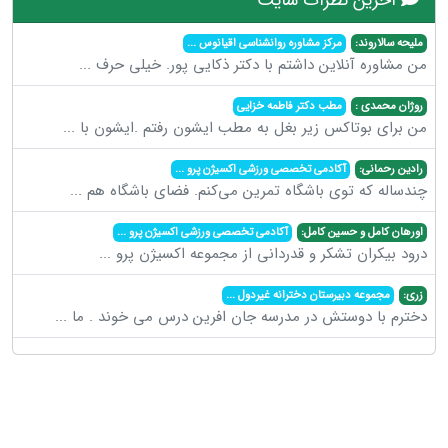
ملیحه سالاروند:
مرکز مشاوره روانشناسی اقیانوس
...
من مشاوره آنلاین داشتم با دکتر ذکایی پور. خیلی حرف
...
روژان محمدی :
مطب دکتر فاطمه خزایی
من برای بوتاکس زیر بغل به مطب ایشون رفتم .ایشون با
...
رادین رحمانی:
آکادمی تخصصی ورزشی اکسیژن پرو
...
چندساله که توی باشگاه تمرین می‌کنم. فضای باشگاه هم
...
اورهان کامل و حسین کامل:
آکادمی تخصصی ورزشی اکسیژن پرو
...
درود بیکران تشکر و قدردانی از مجموعه اکسیژن پرو
...
زری:
مجموعه دبیرستان دخترانه غیردول
...
دخترم با دوستش در مدرسه جان افرین درس می خوند . ما
...