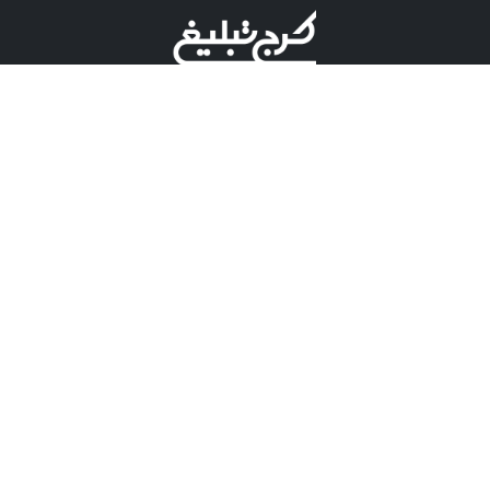
©کرج تبلیغ علامت تجاری ثبت شده در "اداره ثبت برند"
میباشد و هرگونه استفاده از این عنوان با پسوند و پیشوند قابل
پیگیری قضایی میباشد.
دارای نماد اعتبار 1 ستاره از مركز توسعه تجارت الكترونیكی
وزارت صنعت، معدن و تجارت.
مسئولیت آگهی های درج شده در این سایت بر عهده آگهی
دهنده می باشد.
تعرفه تبلیغات
پنل کاربری
تماس با کرج تبلیغ